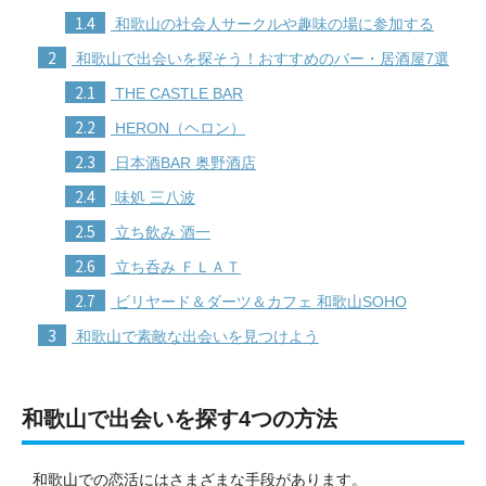
1.4
和歌山の社会人サークルや趣味の場に参加する
2
和歌山で出会いを探そう！おすすめのバー・居酒屋7選
2.1
THE CASTLE BAR
2.2
HERON（ヘロン）
2.3
日本酒BAR 奥野酒店
2.4
味処 三八波
2.5
立ち飲み 酒一
2.6
立ち呑み ＦＬＡＴ
2.7
ビリヤード＆ダーツ＆カフェ 和歌山SOHO
3
和歌山で素敵な出会いを見つけよう
和歌山で出会いを探す4つの方法
和歌山での恋活にはさまざまな手段があります。