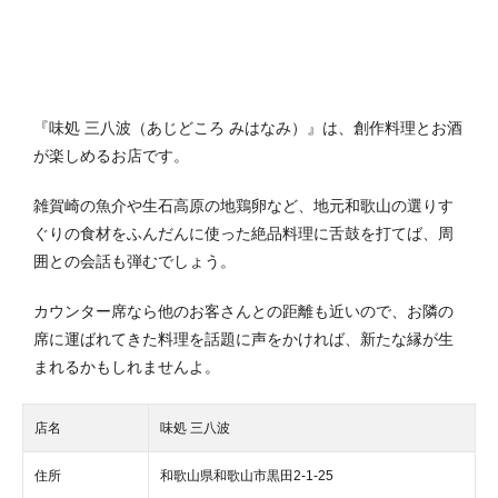
『味処 三八波（あじどころ みはなみ）』は、創作料理とお酒
が楽しめるお店です。
雑賀崎の魚介や生石高原の地鶏卵など、地元和歌山の選りす
ぐりの食材をふんだんに使った絶品料理に舌鼓を打てば、周
囲との会話も弾むでしょう。
カウンター席なら他のお客さんとの距離も近いので、お隣の
席に運ばれてきた料理を話題に声をかければ、新たな縁が生
まれるかもしれませんよ。
店名
味処 三八波
住所
和歌山県和歌山市黒田2-1-25