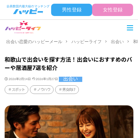
男性登録
女性登録
出会い恋愛のハッピーメール
ハッピーライフ
出会い
和
和歌山で出会いを探す方法！出会いにおすすめのバ
ーや居酒屋7選を紹介
出会い
2026年2月14日
2026年1月27日
スポット
ノウハウ
男女向け