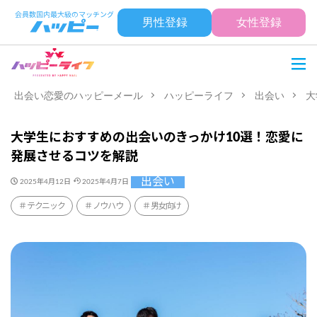
男性登録
女性登録
出会い恋愛のハッピーメール
ハッピーライフ
出会い
大
大学生におすすめの出会いのきっかけ10選！恋愛に
発展させるコツを解説
出会い
2025年4月12日
2025年4月7日
テクニック
ノウハウ
男女向け