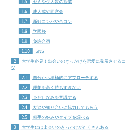
1.5
ゼミや少人数の授業
1.6
成人式や同窓会
1.7
新歓コンパや合コン
1.8
学園祭
1.9
免許合宿
1.10
SNS
2
大学生必見！出会いのきっかけを恋愛に発展させるコ
ツ
2.1
自分から積極的にアプローチする
2.2
理想を高く持ちすぎない
2.3
身だしなみを意識する
2.4
友達や知り合いに協力してもらう
2.5
相手の好みやタイプを調べる
3
大学生には出会いのきっかけがたくさんある