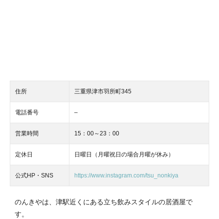
住所
三重県津市羽所町345
電話番号
–
営業時間
15：00～23：00
定休日
日曜日（月曜祝日の場合月曜が休み）
公式HP・SNS
https://www.instagram.com/tsu_nonkiya
のんきやは、津駅近くにある立ち飲みスタイルの居酒屋で
す。