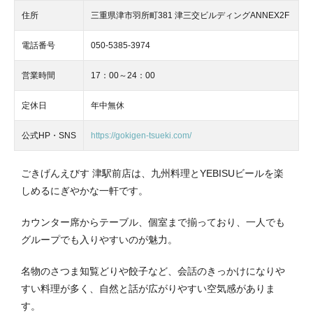
住所
三重県津市羽所町381 津三交ビルディングANNEX2F
電話番号
050-5385-3974
営業時間
17：00～24：00
定休日
年中無休
公式HP・SNS
https://gokigen-tsueki.com/
ごきげんえびす 津駅前店は、九州料理とYEBISUビールを楽
しめるにぎやかな一軒です。
カウンター席からテーブル、個室まで揃っており、一人でも
グループでも入りやすいのが魅力。
名物のさつま知覧どりや餃子など、会話のきっかけになりや
すい料理が多く、自然と話が広がりやすい空気感がありま
す。