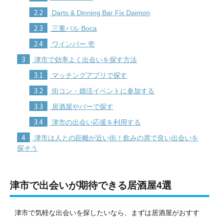
2.2
Darts & Dinning Bar Fix Daimon
2.3
三重バル Boca
2.4
ワインバー 壱
3
津市で効率よく出会いを探す方法
3.1
マッチングアプリで探す
3.2
街コン・婚活イベントに参加する
3.3
居酒屋やバーで探す
3.4
津市の出会い応援を利用する
4
津市は人との距離が近い街！飲みの席で良い出会いを
探そう
津市で出会いが期待できる居酒屋4選
津市で気軽な出会いを探したいなら、まずは居酒屋がおすす