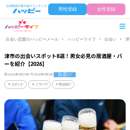
男性登録
女性登録
出会い恋愛のハッピーメール
ハッピーライフ
出会い
津
津市の出会いスポット8選！男女必見の居酒屋・バ
ーを紹介【2026】
出会い
2026年5月19日
2026年5月5日
スポット
ノウハウ
男女向け