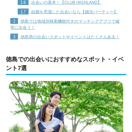
1.6
出会いの基本！【CLUB HIGHLAND】
1.7
結婚を意識した出会いなら【婚活パーティー】
2
徳島では地域別検索機能付きのマッチングアプリで確
実に出会う！
3
徳島県の出会いスポットやイベントはたくさんある！
徳島での出会いにおすすめなスポット・イベ
ント7選