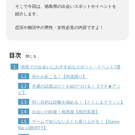
そこで今回は、徳島県の出会いスポットやイベントを
紹介します。
恋活や婚活中の男性・女性必見の内容ですよ！
目次
1
徳島での出会いにおすすめなスポット・イベント7選
1.1
何かが起こる！【阿波踊り】
1.2
共通の話題はひとを結びつける！【マチ★アソ
ビ】
1.3
同じ目的は距離を縮める！【とくしまマラソン】
1.4
出会いの鉄板！相席屋【相恋茶屋】
1.5
ゲームで知らない人とも盛り上がる！【Game
Bar LIBERTY】