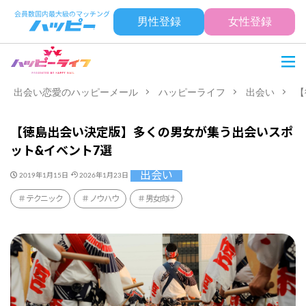
男性登録
女性登録
出会い恋愛のハッピーメール
ハッピーライフ
出会い
【
【徳島出会い決定版】多くの男女が集う出会いスポ
ット&イベント7選
出会い
2019年1月15日
2026年1月23日
テクニック
ノウハウ
男女向け