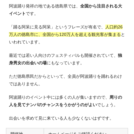
阿波踊り発祥の地である徳島県では、
全国から注目される大
イベント
です。
「踊る阿呆に見る阿呆」というフレーズが有名で、
人口約26
万人の徳島市に、全国から120万人を超える観光客が集まる
と
いわれています。
最近では若い人向けのフェスティバルも開催されていて、
独
身男女の出会いの場
にもなっています。
ただ徳島県民だからといって、全員が阿波踊りを踊れるわけ
ではありません。
阿波踊りのイベント中には多くの人が集いますので、
周りの
人を見てナンパのチャンスをうかがうのがよい
でしょう。
出会いを求めて見に来ている人も少なくないはずです。
開催地
ホームページをご確認ください。