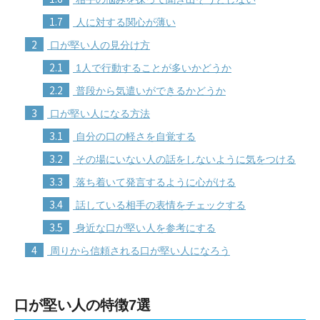
1.7
人に対する関心が薄い
2
口が堅い人の見分け方
2.1
1人で行動することが多いかどうか
2.2
普段から気遣いができるかどうか
3
口が堅い人になる方法
3.1
自分の口の軽さを自覚する
3.2
その場にいない人の話をしないように気をつける
3.3
落ち着いて発言するように心がける
3.4
話している相手の表情をチェックする
3.5
身近な口が堅い人を参考にする
4
周りから信頼される口が堅い人になろう
口が堅い人の特徴7選