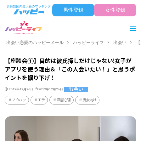
男性登録
女性登録
出会い恋愛のハッピーメール
ハッピーライフ
出会い
【
【座談会①】目的は彼氏探しだけじゃない!女子が
アプリを使う理由＆「この人会いたい！」と思うポ
イントを掘り下げ！
出会い
2019年12月26日
2019年12月26日
ノウハウ
モテ
深層心理
男女向け