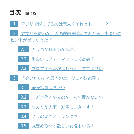
目次
1
アプリで探してるのは恋人？それとも・・・？
2
アプリを使わない人の理由を聞いてみたら、出会いの
ヒントが見つかった！
2.1
ガッつかれるのが無理。
2.2
出会いにフォーマットって必要？
2.3
プロフィールがふわっとしててダサい
3
「会いたい」と思うのは、なにが決め手？
3.1
全身写真も見たい
3.2
「どこ住んでるの？」って聞かないで！
3.3
ツカミが大事！対等にいきます！
3.4
ノリのよさとフランクさ！
3.5
見定め期間が欲しい女性もいる！