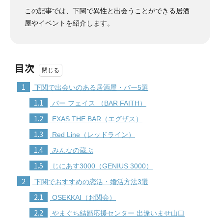
この記事では、下関で異性と出会うことができる居酒
屋やイベントを紹介します。
目次
1
下関で出会いのある居酒屋・バー5選
1.1
バー フェイス （BAR FAITH）
1.2
EXAS THE BAR（エグザス）
1.3
Red Line（レッドライン）
1.4
みんなの蔵ぶ
1.5
じにあす3000（GENIUS 3000）
2
下関でおすすめの恋活・婚活方法3選
2.1
OSEKKAI（お関会）
2.2
やまぐち結婚応援センター 出逢いませ山口