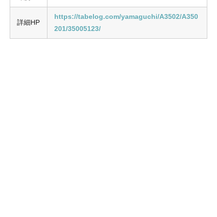
https://tabelog.com/yamaguchi/A3502/A350
詳細
HP
201/35005123/