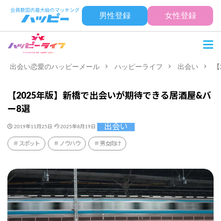
男性登録
女性登録
出会い恋愛のハッピーメール
ハッピーライフ
出会い
【
【2025年版】新橋で出会いが期待できる居酒屋&バ
ー8選
出会い
2019年11月25日
2025年8月19日
スポット
ノウハウ
男女向け