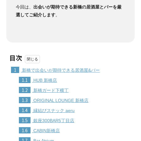
今回は、
出会いが期待できる新橋の居酒屋とバーを厳
選してご紹介します
。
目次
1
新橋で出会いが期待できる居酒屋&バー
1.1
HUB 新橋店
1.2
新橋ガード下横丁
1.3
ORIGINAL LOUNGE 新橋店
1.4
縁結びスナック aeru
1.5
銀座300BAR5丁目店
1.6
CABIN新橋店
1.7
Bar Atrium