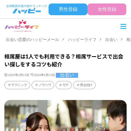
男性登録
女性登録
出会い恋愛のハッピーメール
ハッピーライフ
出会い
相
相席屋は1人でも利用できる？相席サービスで出会
い探しをするコツも紹介
出会い
2024年1月15日
2024年1月15日
テクニック
ノウハウ
モテ
男女向け