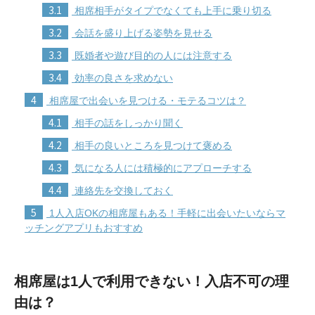
3.1
相席相手がタイプでなくても上手に乗り切る
3.2
会話を盛り上げる姿勢を見せる
3.3
既婚者や遊び目的の人には注意する
3.4
効率の良さを求めない
4
相席屋で出会いを見つける・モテるコツは？
4.1
相手の話をしっかり聞く
4.2
相手の良いところを見つけて褒める
4.3
気になる人には積極的にアプローチする
4.4
連絡先を交換しておく
5
1人入店OKの相席屋もある！手軽に出会いたいならマ
ッチングアプリもおすすめ
相席屋は1人で利用できない！入店不可の理
由は？