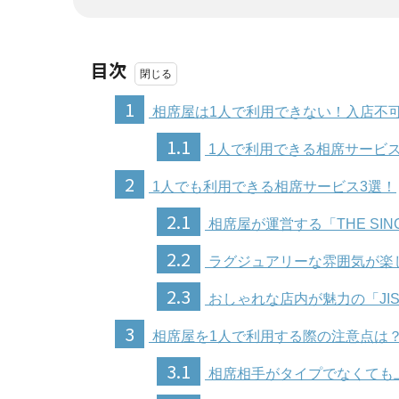
目次
1
相席屋は1人で利用できない！入店不
1.1
1人で利用できる相席サービ
2
1人でも利用できる相席サービス3選！
2.1
相席屋が運営する「THE SIN
2.2
ラグジュアリーな雰囲気が楽しめる
2.3
おしゃれな店内が魅力の「JI
3
相席屋を1人で利用する際の注意点は
3.1
相席相手がタイプでなくても