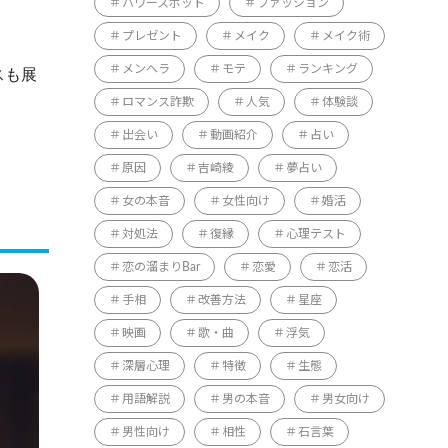
パワースポット
ファッション
プレゼント
メイク
メイク術
メンヘラ
モテ
ランキング
スも展
ロマンス詐欺
人気
体験談
出会い
動画紹介
占い
原因
吉崎綾
夢占い
女の本音
女性向け
婚活
対処法
復縁
心理テスト
恋の溜まりBar
恋愛
恋活
手相
改善方法
星座
映画
歌・曲
浮気
深層心理
特徴
生態
用語解説
男の本音
男女向け
男性向け
相性
石言葉