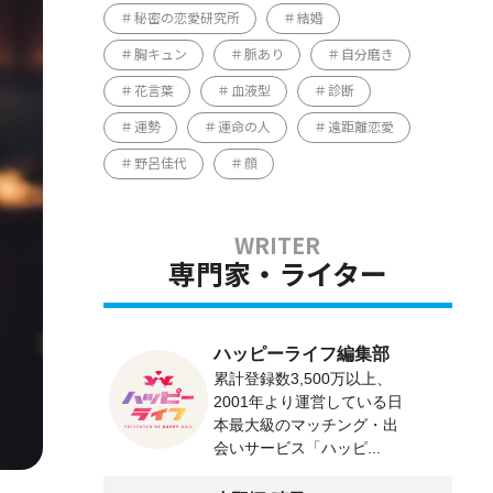
秘密の恋愛研究所
結婚
胸キュン
脈あり
自分磨き
花言葉
血液型
診断
運勢
運命の人
遠距離恋愛
野呂佳代
顔
専門家・ライター
ハッピーライフ編集部
累計登録数3,500万以上、
2001年より運営している日
本最大級のマッチング・出
会いサービス「ハッピ...