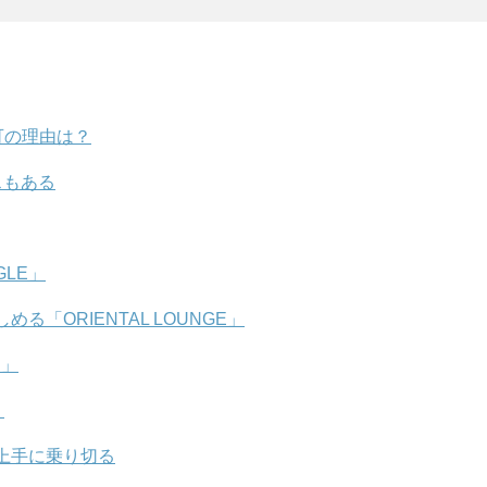
可の理由は？
スもある
GLE」
「ORIENTAL LOUNGE」
S」
？
上手に乗り切る