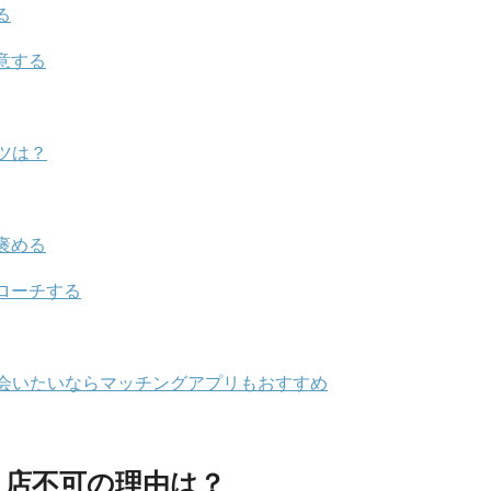
る
意する
ツは？
褒める
ローチする
出会いたいならマッチングアプリもおすすめ
入店不可の理由は？