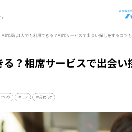
ト。
相席屋は1人でも利用できる？相席サービスで出会い探しをするコツ
きる？相席サービスで出会い
ノウハウ
モテ
男女向け