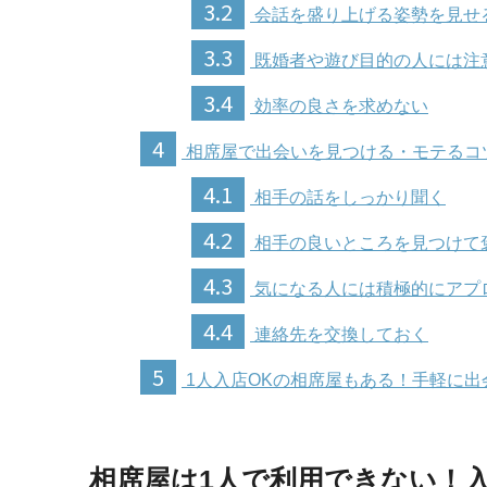
3.2
会話を盛り上げる姿勢を見せ
3.3
既婚者や遊び目的の人には注
3.4
効率の良さを求めない
4
相席屋で出会いを見つける・モテるコ
4.1
相手の話をしっかり聞く
4.2
相手の良いところを見つけて
4.3
気になる人には積極的にアプ
4.4
連絡先を交換しておく
5
1人入店OKの相席屋もある！手軽に
相席屋は1人で利用できない！