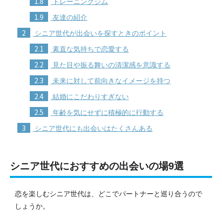
1.8
トレーニングジム
1.9
友達の紹介
2
シニア世代が出会いを探すときのポイント
2.1
素直な気持ちで恋愛する
2.2
見た目や振る舞いの清潔感を意識する
2.3
未来に対して前向きなイメージを持つ
2.4
結婚にこだわりすぎない
2.5
年齢を気にせずに積極的に行動する
3
シニア世代にも出会いはたくさんある
シニア世代におすすめの出会いの場9選
恋を楽しむシニア世代は、どこでパートナーと巡り合うので
しょうか。