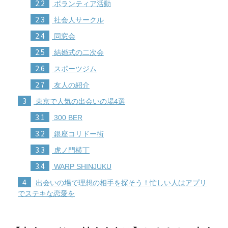
2.2
ボランティア活動
2.3
社会人サークル
2.4
同窓会
2.5
結婚式の二次会
2.6
スポーツジム
2.7
友人の紹介
3
東京で人気の出会いの場4選
3.1
300 BER
3.2
銀座コリドー街
3.3
虎ノ門横丁
3.4
WARP SHINJUKU
4
出会いの場で理想の相手を探そう！忙しい人はアプリ
でステキな恋愛を