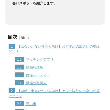
会いスポットを紹介します
。
目次
1
【出会いがない社会人向け】おすすめの出会いの場は
どこ？
1.1
マッチングアプリ
1.2
結婚相談所
1.3
婚活パーティー
1.4
職場や取引先
2
【自然に出会いたい人向け】アプリ以外の出会いの場
はどこ？
2.1
習い事