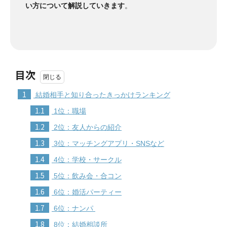
い方について解説していきます
。
目次
1
結婚相手と知り合ったきっかけランキング
1.1
1位：職場
1.2
2位：友人からの紹介
1.3
3位：マッチングアプリ・SNSなど
1.4
4位：学校・サークル
1.5
5位：飲み会・合コン
1.6
6位：婚活パーティー
1.7
6位：ナンパ
1.8
8位：結婚相談所