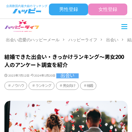
男性登録
女性登録
出会い恋愛のハッピーメール
ハッピーライフ
出会い
結
結婚できた出会い・きっかけランキング〜男女200
人のアンケート調査を紹介
出会い
2023年7月12日
2024年1月20日
ノウハウ
ランキング
男女向け
結婚