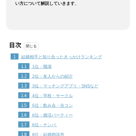
い方について解説していきます
。
目次
1
結婚相手と知り合ったきっかけランキング
1.1
1位：職場
1.2
2位：友人からの紹介
1.3
3位：マッチングアプリ・SNSなど
1.4
4位：学校・サークル
1.5
5位：飲み会・合コン
1.6
6位：婚活パーティー
1.7
6位：ナンパ
1.8
8位：結婚相談所