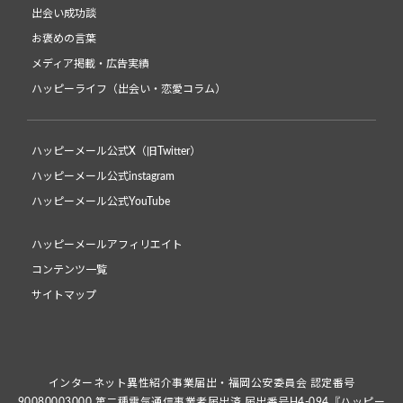
出会い成功談
お褒めの言葉
メディア掲載・広告実績
ハッピーライフ（出会い・恋愛コラム）
ハッピーメール公式X（旧Twitter）
ハッピーメール公式instagram
ハッピーメール公式YouTube
ハッピーメールアフィリエイト
コンテンツ一覧
サイトマップ
インターネット異性紹介事業届出・福岡公安委員会 認定番号
90080003000 第二種電気通信事業者届出済 届出番号H4-094『ハッピー