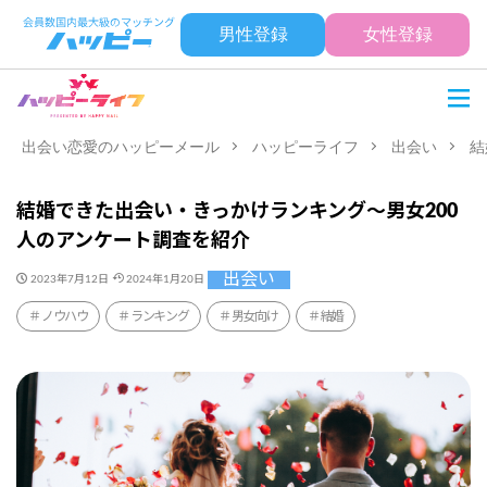
男性登録
女性登録
出会い恋愛のハッピーメール
ハッピーライフ
出会い
結
結婚できた出会い・きっかけランキング〜男女200
人のアンケート調査を紹介
出会い
2023年7月12日
2024年1月20日
ノウハウ
ランキング
男女向け
結婚