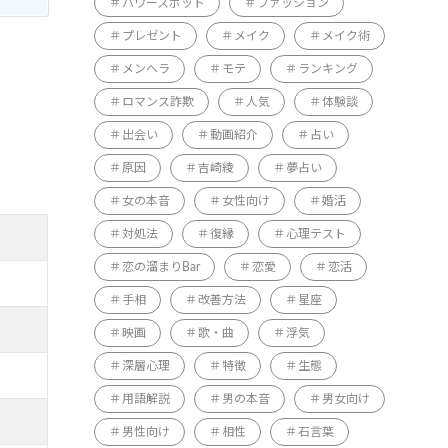
パワースポット
ファッション
プレゼント
メイク
メイク術
メンヘラ
モテ
ランキング
ロマンス詐欺
人気
体験談
出会い
動画紹介
占い
原因
吉崎綾
夢占い
女の本音
女性向け
婚活
対処法
復縁
心理テスト
恋の溜まりBar
恋愛
恋活
手相
改善方法
星座
映画
歌・曲
浮気
深層心理
特徴
生態
用語解説
男の本音
男女向け
男性向け
相性
石言葉