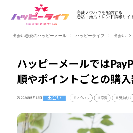
恋愛ノウハウを配信する
恋活・婚活トレンド情報サイ
出会い恋愛のハッピーメール
ハッピーライフ
出会い
ハッピーメールではPayP
順やポイントごとの購入
出会い
ノウハウ
恋愛
男女向け
2026年5月12日