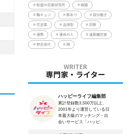
秘密の恋愛研究所
結婚
胸キュン
脈あり
自分磨き
花言葉
血液型
診断
運勢
運命の人
遠距離恋愛
野呂佳代
顔
専門家・ライター
ハッピーライフ編集部
累計登録数3,500万以上、
2001年より運営している日
本最大級のマッチング・出
会いサービス「ハッピ...