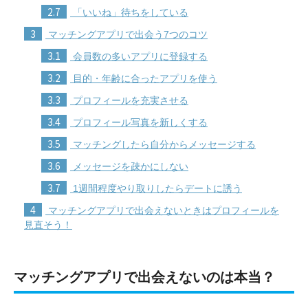
2.7
「いいね」待ちをしている
3
マッチングアプリで出会う7つのコツ
3.1
会員数の多いアプリに登録する
3.2
目的・年齢に合ったアプリを使う
3.3
プロフィールを充実させる
3.4
プロフィール写真を新しくする
3.5
マッチングしたら自分からメッセージする
3.6
メッセージを疎かにしない
3.7
1週間程度やり取りしたらデートに誘う
4
マッチングアプリで出会えないときはプロフィールを
見直そう！
マッチングアプリで出会えないのは本当？