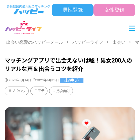
男性登録
女性登録
出会い恋愛のハッピーメール
ハッピーライフ
出会い
マ
マッチングアプリで出会えないは嘘！男女200人の
リアルな声＆出会うコツを紹介
出会い
2023年5月14日
2023年6月28日
ノウハウ
モテ
男女向け