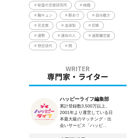
秘密の恋愛研究所
結婚
胸キュン
脈あり
自分磨き
花言葉
血液型
診断
運勢
運命の人
遠距離恋愛
野呂佳代
顔
専門家・ライター
ハッピーライフ編集部
累計登録数3,500万以上、
2001年より運営している日
本最大級のマッチング・出
会いサービス「ハッピ...