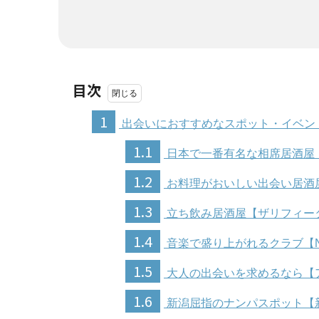
目次
1
出会いにおすすめなスポット・イベン
1.1
日本で一番有名な相席居酒屋
1.2
お料理がおいしい出会い居酒屋
1.3
立ち飲み居酒屋【ザリフィー
1.4
音楽で盛り上がれるクラブ【NEX
1.5
大人の出会いを求めるなら【
1.6
新潟屈指のナンパスポット【