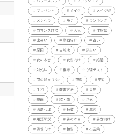
パワースポット
ファッション
プレゼント
メイク
メイク術
メンヘラ
モテ
ランキング
ロマンス詐欺
人気
体験談
出会い
動画紹介
占い
原因
吉崎綾
夢占い
女の本音
女性向け
婚活
対処法
復縁
心理テスト
恋の溜まりBar
恋愛
恋活
手相
改善方法
星座
映画
歌・曲
浮気
深層心理
特徴
生態
用語解説
男の本音
男女向け
男性向け
相性
石言葉