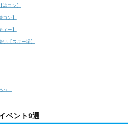
【潟コン】
味コン】
ティー】
会い【スキー場】
ろう！
イベント9選