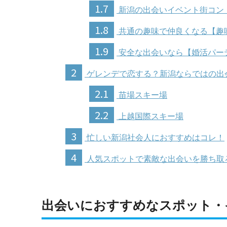
1.7
新潟の出会いイベント街コン
1.8
共通の趣味で仲良くなる【趣
1.9
安全な出会いなら【婚活パー
2
ゲレンデで恋する？新潟ならではの出
2.1
苗場スキー場
2.2
上越国際スキー場
3
忙しい新潟社会人におすすめはコレ！
4
人気スポットで素敵な出会いを勝ち取
出会いにおすすめなスポット・