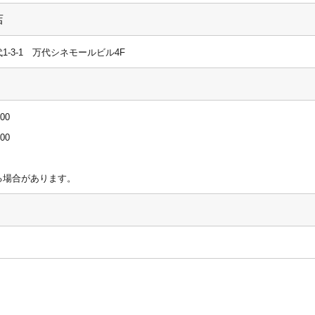
店
-3-1 万代シネモールビル4F
00
00
る場合があります。