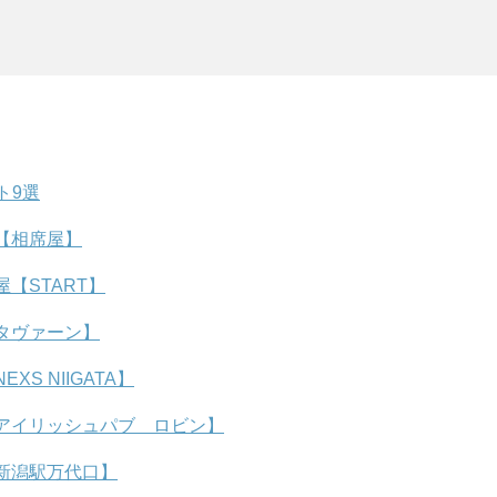
ト9選
【相席屋】
【START】
タヴァーン】
S NIIGATA】
アイリッシュパブ ロビン】
新潟駅万代口】