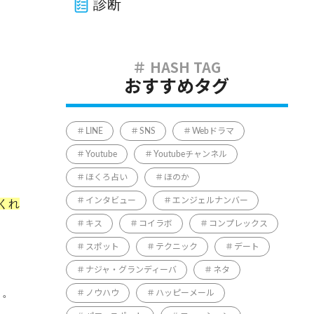
診断
おすすめタグ
LINE
SNS
Webドラマ
Youtube
Youtubeチャンネル
ほくろ占い
ほのか
インタビュー
エンジェルナンバー
くれ
キス
コイラボ
コンプレックス
スポット
テクニック
デート
ナジャ・グランディーバ
ネタ
う。
ノウハウ
ハッピーメール