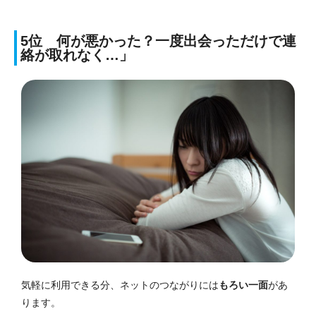
5位 何が悪かった？一度出会っただけで連
絡が取れなく…」
気軽に利用できる分、ネットのつながりには
もろい一面
があ
ります。