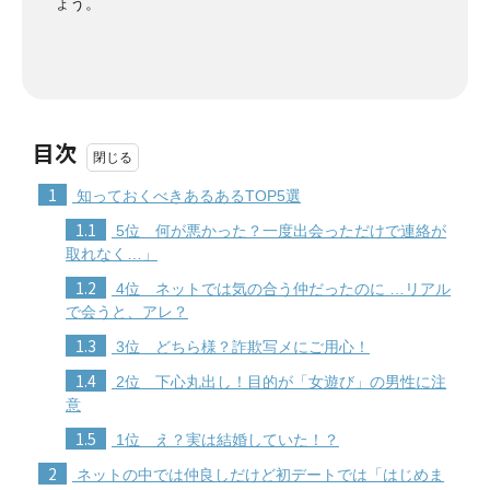
ょう。
目次
1
知っておくべきあるあるTOP5選
1.1
5位 何が悪かった？一度出会っただけで連絡が
取れなく…」
1.2
4位 ネットでは気の合う仲だったのに …リアル
で会うと、アレ？
1.3
3位 どちら様？詐欺写メにご用心！
1.4
2位 下心丸出し！目的が「女遊び」の男性に注
意
1.5
1位 え？実は結婚していた！？
2
ネットの中では仲良しだけど初デートでは「はじめま