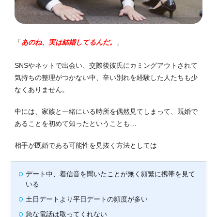
「
あのね、実は結婚してるんだ。
」
SNSやネットで出会い、交際後彼氏にカミングアウトされて
気持ちの整理がつかない中、辛い別れを経験した人たちも少
なくありません。
中には、家族と一緒にいる時所を偶然見てしまって、既婚で
あることを初めて知ったという
ことも…
相手が既婚である可能性を見抜く方法としては
デート中、着信音を聞いたことが無く頻繁に携帯を見て
いる
土日デートより平日デートの頻度が多い
急な電話は取ってくれない