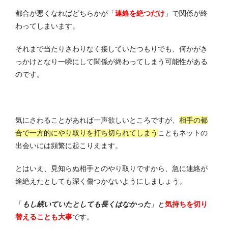
都合が悪くなればどちらかが「
連絡を絶つだけ
」で関係が終
わってしまいます。
それまで当たりさわりなく接していたつもりでも、何かがき
っかけとなり一瞬にして関係が終わってしまう可能性がある
のです。
気にさわることがあれば一声欲しいところですが、
相手の都
合で一方的にやり取りを打ち切られてしまう
ことも
ネットの
出会いには頻繁に起こりえます
。
とはいえ、見知らぬ相手とのやり取りですから、急に連絡が
途絶えたとしても深く傷つかないようにしましょう。
「
もし続いていたとしても長くはなかった
」
と
気持ちを切り
替える
ことも大事
です。