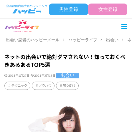
男性登録
女性登録
出会い恋愛のハッピーメール
ハッピーライフ
出会い
ネ
ネットの出会いで絶対ダマされない！知っておくべ
きあるあるTOP5選
出会い
2018年1月27日
2021年3月19日
テクニック
ノウハウ
男女向け