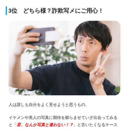
3位 どちら様？詐欺写メにご用心！
人は誰しも
自分をよく見せよう
と思うもの。
イケメンや美人の写真に期待を膨らませていざ出会ってみる
と
「
君、なんか写真と違わない！？
」
と言いたくなるケース