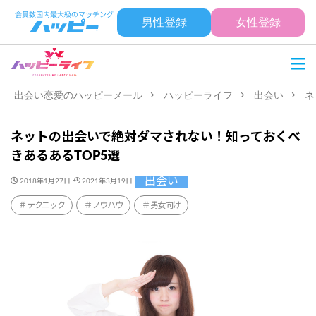
男性登録
女性登録
出会い恋愛のハッピーメール
ハッピーライフ
出会い
ネ
ネットの出会いで絶対ダマされない！知っておくべ
きあるあるTOP5選
出会い
2018年1月27日
2021年3月19日
テクニック
ノウハウ
男女向け