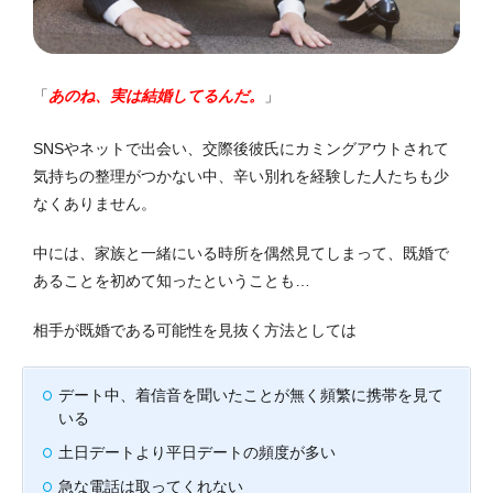
「
あのね、実は結婚してるんだ。
」
SNSやネットで出会い、交際後彼氏にカミングアウトされて
気持ちの整理がつかない中、辛い別れを経験した人たちも少
なくありません。
中には、家族と一緒にいる時所を偶然見てしまって、既婚で
あることを初めて知ったという
ことも…
相手が既婚である可能性を見抜く方法としては
デート中、着信音を聞いたことが無く頻繁に携帯を見て
いる
土日デートより平日デートの頻度が多い
急な電話は取ってくれない