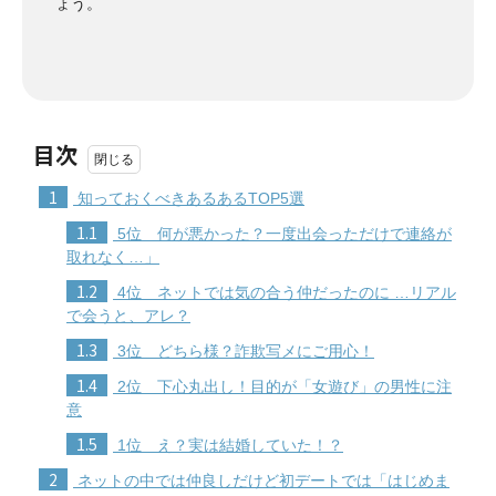
ょう。
目次
1
知っておくべきあるあるTOP5選
1.1
5位 何が悪かった？一度出会っただけで連絡が
取れなく…」
1.2
4位 ネットでは気の合う仲だったのに …リアル
で会うと、アレ？
1.3
3位 どちら様？詐欺写メにご用心！
1.4
2位 下心丸出し！目的が「女遊び」の男性に注
意
1.5
1位 え？実は結婚していた！？
2
ネットの中では仲良しだけど初デートでは「はじめま