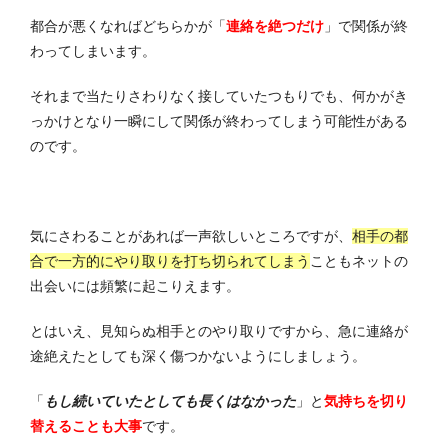
都合が悪くなればどちらかが「
連絡を絶つだけ
」で関係が終
わってしまいます。
それまで当たりさわりなく接していたつもりでも、何かがき
っかけとなり一瞬にして関係が終わってしまう可能性がある
のです。
気にさわることがあれば一声欲しいところですが、
相手の都
合で一方的にやり取りを打ち切られてしまう
ことも
ネットの
出会いには頻繁に起こりえます
。
とはいえ、見知らぬ相手とのやり取りですから、急に連絡が
途絶えたとしても深く傷つかないようにしましょう。
「
もし続いていたとしても長くはなかった
」
と
気持ちを切り
替える
ことも大事
です。