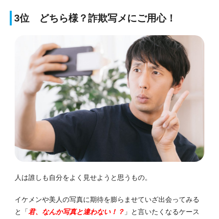
3位 どちら様？詐欺写メにご用心！
人は誰しも
自分をよく見せよう
と思うもの。
イケメンや美人の写真に期待を膨らませていざ出会ってみる
と
「
君、なんか写真と違わない！？
」
と言いたくなるケース