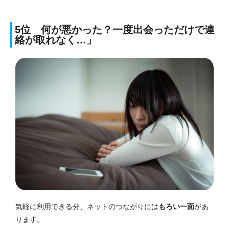
5位 何が悪かった？一度出会っただけで連
絡が取れなく…」
気軽に利用できる分、ネットのつながりには
もろい一面
があ
ります。