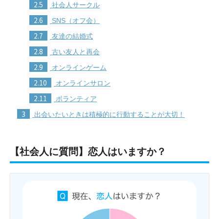
2.5
社会人サークル
2.6
SNS（オフ会）
2.7
友達の結婚式
2.8
古い友人と再会
2.9
オンラインゲーム
2.10
オンラインサロン
2.11
ボランティア
3
出会いたいときは積極的に行動することが大切！
【社会人に質問】恋人はいますか？