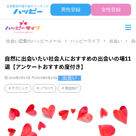
男性登録
女性登録
出会い恋愛のハッピーメール
ハッピーライフ
出会い
自
自然に出会いたい社会人におすすめの出会いの場11
選【アンケートおすすめ度付き】
出会い
2023年7月17日
2023年9月29日
テクニック
ノウハウ
男女向け