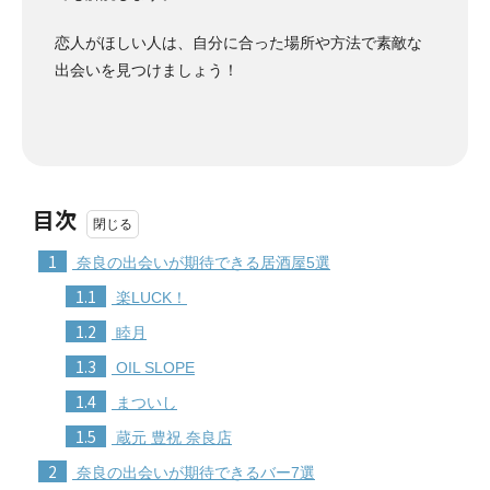
恋人がほしい人は、自分に合った場所や方法で素敵な
出会いを見つけましょう！
目次
1
奈良の出会いが期待できる居酒屋5選
1.1
楽LUCK！
1.2
睦月
1.3
OIL SLOPE
1.4
まついし
1.5
蔵元 豊祝 奈良店
2
奈良の出会いが期待できるバー7選