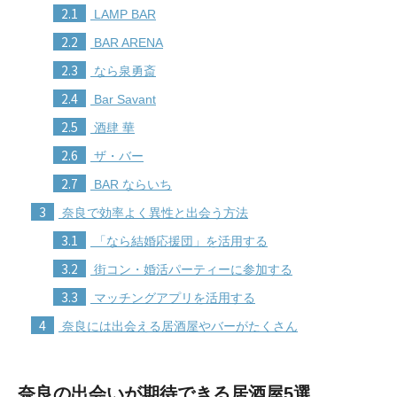
2.1
LAMP BAR
2.2
BAR ARENA
2.3
なら泉勇斎
2.4
Bar Savant
2.5
酒肆 華
2.6
ザ・バー
2.7
BAR ならいち
3
奈良で効率よく異性と出会う方法
3.1
「なら結婚応援団」を活用する
3.2
街コン・婚活パーティーに参加する
3.3
マッチングアプリを活用する
4
奈良には出会える居酒屋やバーがたくさん
奈良の出会いが期待できる居酒屋5選