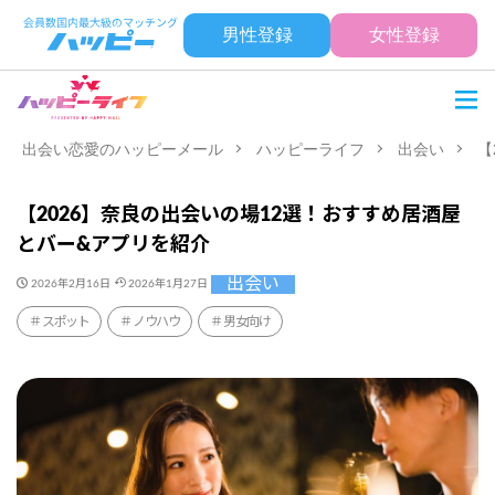
男性登録
女性登録
出会い恋愛のハッピーメール
ハッピーライフ
出会い
【
【2026】奈良の出会いの場12選！おすすめ居酒屋
とバー&アプリを紹介
出会い
2026年2月16日
2026年1月27日
スポット
ノウハウ
男女向け