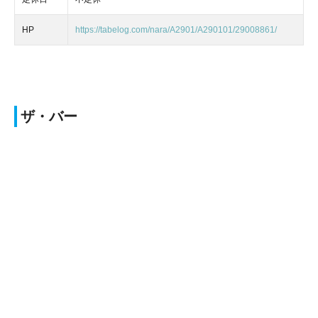
HP
https://tabelog.com/nara/A2901/A290101/29008861/
ザ・バー