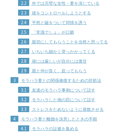
2.2
外では完璧な女性・妻を演じている
2.3
彼をコントロールしようとする
2.4
平然と嘘をついて同情を誘う
2.5
「常識でしょ」が口癖
2.6
親切にしてもらうことを当然と思ってる
2.7
いちいち細かく突っかかってくる
2.8
彼には厳しいが自分には激甘
2.9
親と仲が良く、庇ってもらう
3
モラハラ妻との関係修復するための対処法
3.1
友達のモラハラ事例について話す
3.2
モラハラした側の罰について話す
3.3
ストレスをためないように発散させる
4
モラハラ妻と離婚を決意したときの手順
4.1
モラハラの証拠を集める