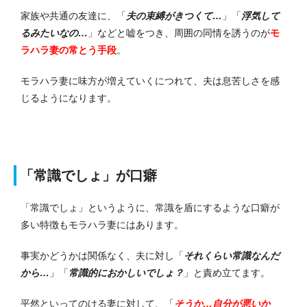
家族や共通の友達に、「
夫の束縛がきつくて…
」「
浮気して
るみたいなの…
」などと嘘をつき、周囲の同情を誘うのが
モ
ラハラ妻の常とう手段
。
モラハラ妻に味方が増えていくにつれて、夫は息苦しさを感
じるようになります。
「常識でしょ」が口癖
「常識でしょ」というように、常識を盾にするような口癖が
多い特徴もモラハラ妻にはあります。
事実かどうかは関係なく、夫に対し「
それくらい常識なんだ
から…
」「
常識的におかしいでしょ？
」と責め立てます。
平然といってのける妻に対して、「
そうか…自分が悪いか