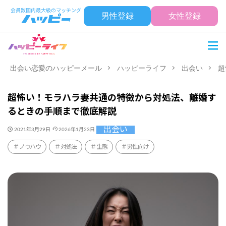
男性登録
女性登録
出会い恋愛のハッピーメール
ハッピーライフ
出会い
超
超怖い！モラハラ妻共通の特徴から対処法、離婚す
るときの手順まで徹底解説
出会い
2021年3月29日
2026年1月23日
ノウハウ
対処法
生態
男性向け