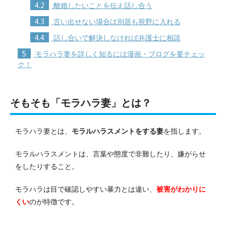
4.2
離婚したいことを伝え話し合う
4.3
言い出せない場合は別居も視野に入れる
4.4
話し合いで解決しなければ弁護士に相談
5
モラハラ妻を詳しく知るには漫画・ブログを要チェッ
ク！
そもそも「モラハラ妻」とは？
モラハラ妻とは、
モラルハラスメントをする妻
を指します。
モラルハラスメントは、言葉や態度で非難したり、嫌がらせ
をしたりすること。
モラハラは目で確認しやすい暴力とは違い、
被害がわかりに
くい
のが特徴です。