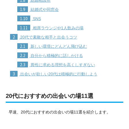
結婚相談所
1.9
結婚式や同窓会
1.10
SNS
1.11
相席ラウンジや1人飲みの場
2
20代で素敵な相手と出会うコツ
2.1
新しい環境にどんどん飛び込む
2.2
自分から積極的に話しかける
2.3
異性に求める理想を高くしすぎない
3
出会いが欲しい20代は積極的に行動しよう
20代におすすめの出会いの場11選
早速、20代におすすめの出会いの場11選を紹介します。