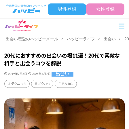
男性登録
女性登録
出会い恋愛のハッピーメール
ハッピーライフ
出会い
2
20代におすすめの出会いの場11選！20代で素敵な
相手と出会うコツを解説
出会い
2019年7月6日
2025年4月7日
テクニック
ノウハウ
男女向け