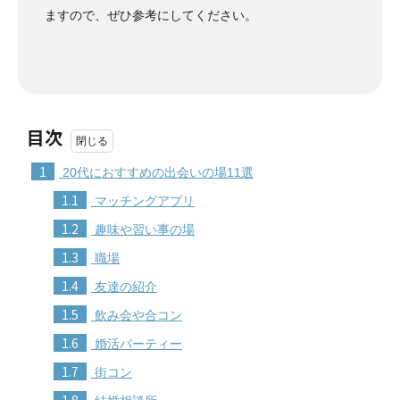
ますので、ぜひ参考にしてください。
目次
1
20代におすすめの出会いの場11選
1.1
マッチングアプリ
1.2
趣味や習い事の場
1.3
職場
1.4
友達の紹介
1.5
飲み会や合コン
1.6
婚活パーティー
1.7
街コン
1.8