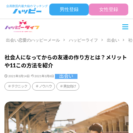
男性登録
女性登録
出会い恋愛のハッピーメール
ハッピーライフ
出会い
社
社会人になってからの友達の作り方とは？メリット
や11この方法を紹介
出会い
2021年3月14日
2021年3月8日
テクニック
ノウハウ
男女向け