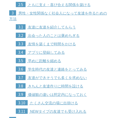
2.5
ともに支え・喜び合える関係を築ける
3
男性・女性関係なく社会人になって友達を作るための
方法
3.1
友達に友達を紹介してもらう
3.2
出会った人のことは褒めちぎる
3.3
友情を築くまで時間をかける
3.4
アプリに登録してみる
3.5
早めに距離を縮める
3.6
学生時代の友達と連絡をとってみる
3.7
友達ができそうでも多くを求めない
3.8
きちんと友達作りに時間を設ける
3.9
価値観の違いは想定内になっておく
3.10
たくさん交流の場に出掛ける
3.11
NEWタイプの友達でも受け入れる