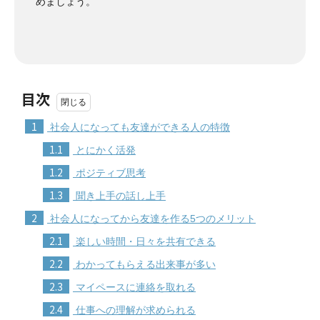
めましょう。
目次
1
社会人になっても友達ができる人の特徴
1.1
とにかく活発
1.2
ポジティブ思考
1.3
聞き上手の話し上手
2
社会人になってから友達を作る5つのメリット
2.1
楽しい時間・日々を共有できる
2.2
わかってもらえる出来事が多い
2.3
マイペースに連絡を取れる
2.4
仕事への理解が求められる