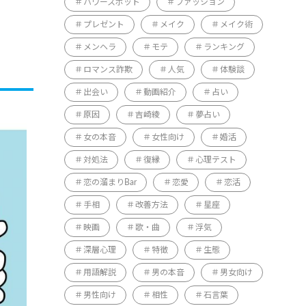
パワースポット
ファッション
プレゼント
メイク
メイク術
メンヘラ
モテ
ランキング
ロマンス詐欺
人気
体験談
出会い
動画紹介
占い
原因
吉崎綾
夢占い
女の本音
女性向け
婚活
対処法
復縁
心理テスト
恋の溜まりBar
恋愛
恋活
手相
改善方法
星座
映画
歌・曲
浮気
深層心理
特徴
生態
用語解説
男の本音
男女向け
男性向け
相性
石言葉