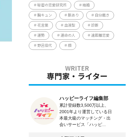
秘密の恋愛研究所
結婚
胸キュン
脈あり
自分磨き
花言葉
血液型
診断
運勢
運命の人
遠距離恋愛
野呂佳代
顔
専門家・ライター
ハッピーライフ編集部
累計登録数3,500万以上、
2001年より運営している日
本最大級のマッチング・出
会いサービス「ハッピ...