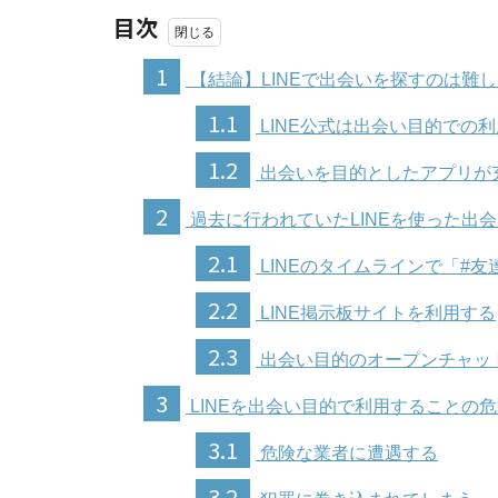
目次
1
【結論】LINEで出会いを探すのは難
1.1
LINE公式は出会い目的での
1.2
出会いを目的としたアプリが
2
過去に行われていたLINEを使った出
2.1
LINEのタイムラインで「#
2.2
LINE掲示板サイトを利用する
2.3
出会い目的のオープンチャッ
3
LINEを出会い目的で利用することの
3.1
危険な業者に遭遇する
3.2