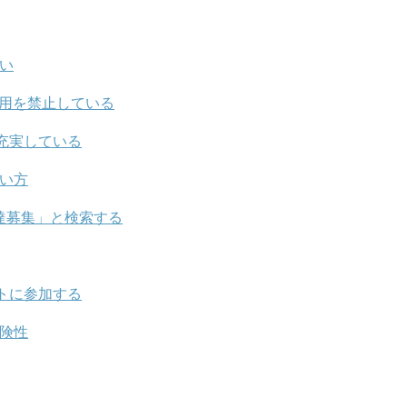
しい
利用を禁止している
充実している
会い方
友達募集」と検索する
トに参加する
危険性