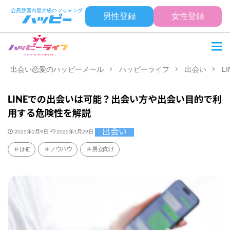
男性登録
女性登録
出会い恋愛のハッピーメール
ハッピーライフ
出会い
L
LINEでの出会いは可能？出会い方や出会い目的で利
用する危険性を解説
出会い
2025年2月9日
2025年1月29日
LINE
ノウハウ
男女向け