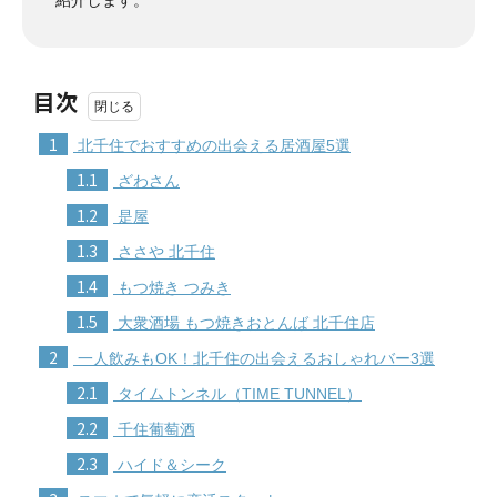
目次
1
北千住でおすすめの出会える居酒屋5選
1.1
ざわさん
1.2
是屋
1.3
ささや 北千住
1.4
もつ焼き つみき
1.5
大衆酒場 もつ焼きおとんば 北千住店
2
一人飲みもOK！北千住の出会えるおしゃれバー3選
2.1
タイムトンネル（TIME TUNNEL）
2.2
千住葡萄酒
2.3
ハイド＆シーク