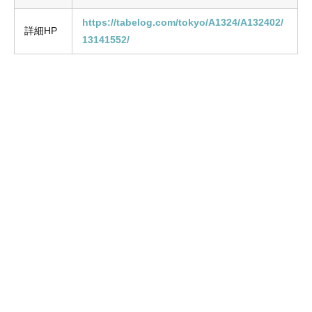
https://tabelog.com/tokyo/A1324/A132402/
詳細HP
13141552/