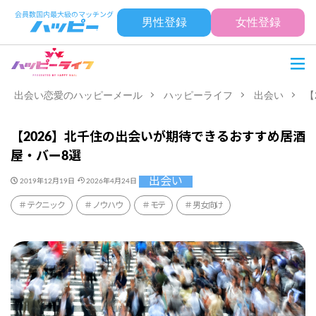
男性登録
女性登録
出会い恋愛のハッピーメール
ハッピーライフ
出会い
【
【2026】北千住の出会いが期待できるおすすめ居酒
屋・バー8選
出会い
2019年12月19日
2026年4月24日
テクニック
ノウハウ
モテ
男女向け