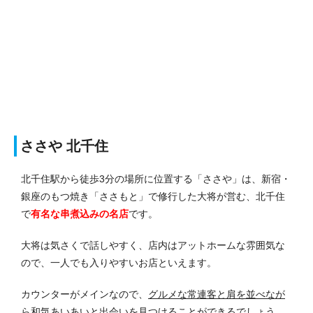
ささや 北千住
北千住駅から徒歩3分の場所に位置する「ささや」は、新宿・
銀座のもつ焼き「ささもと」で修行した大将が営む、北千住
で
有名な串煮込みの名店
です。
大将は気さくで話しやすく、店内はアットホームな雰囲気な
ので、一人でも入りやすいお店といえます。
カウンターがメインなので、
グルメな常連客と肩を並べなが
ら和気あいあいと出会いを見つけることができる
でしょう。