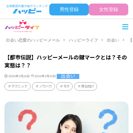
男性登録
女性登録
出会い恋愛のハッピーメール
ハッピーライフ
出会い
【
【都市伝説】ハッピーメールの鍵マークとは？その
実態は？？
出会い
2020年1月26日
2026年1月23日
テクニック
ノウハウ
モテ
男女向け