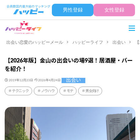
男性登録
女性登録
出会い恋愛のハッピーメール
ハッピーライフ
出会い
【
【2026年版】金山の出会いの場9選！居酒屋・バー
を紹介！
出会い
2019年12月23日
2026年4月24日
テクニック
ノウハウ
モテ
男女向け