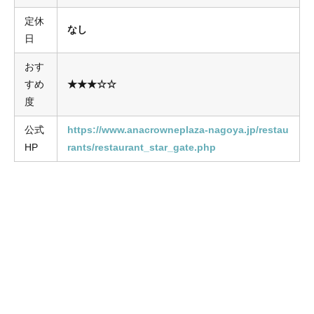
定休
なし
日
おす
すめ
★★★☆☆
度
公式
https://www.anacrowneplaza-nagoya.jp/restau
HP
rants/restaurant_star_gate.php