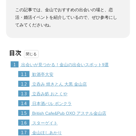
この記事では、金山でおすすめの出会いの場と、恋
活・婚活イベントを紹介しているので、ぜひ参考にし
てみてくださいね。
目次
1
出会いが見つかる！金山の出会いスポット9選
1.1
歓酒亭大安
1.2
立呑み 焼きとん 大黒 金山店
1.3
立呑み処 おとくや
1.4
日本酒バル ボンクラ
1.5
British Cafe&Pub OXO アスナル金山店
1.6
スターゲイト
1.7
金山ほしあかり