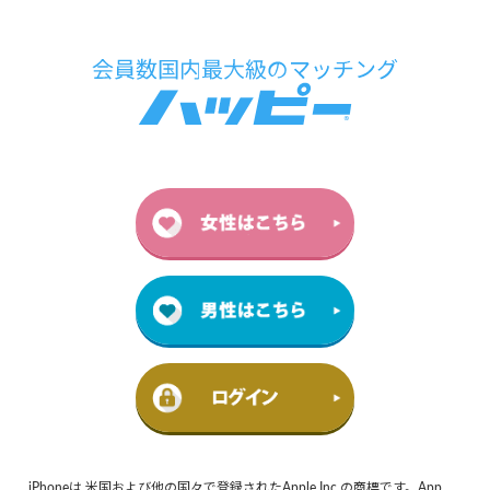
iPhoneは 米国および他の国々で登録されたApple Inc.の商標です。App