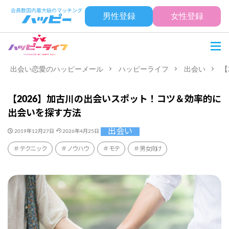
男性登録
女性登録
出会い恋愛のハッピーメール
ハッピーライフ
出会い
【
【2026】加古川の出会いスポット！コツ＆効率的に
出会いを探す方法
出会い
2019年12月27日
2026年4月25日
テクニック
ノウハウ
モテ
男女向け