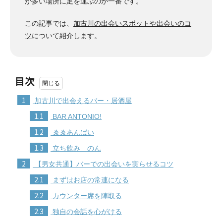
が多い場所に足を運ぶのが一番です。
この記事では、
加古川の出会いスポットや出会いのコ
ツ
について紹介します。
目次
1
加古川で出会えるバー・居酒屋
1.1
BAR ANTONIO!
1.2
ゑゑあんばい
1.3
立ち飲み のん
2
【男女共通】バーでの出会いを実らせるコツ
2.1
まずはお店の常連になる
2.2
カウンター席を陣取る
2.3
独自の会話を心がける