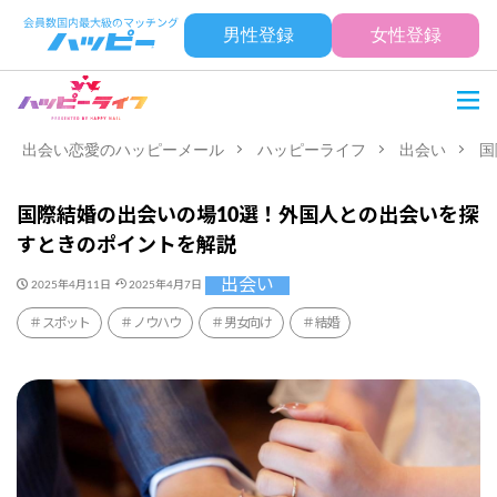
男性登録
女性登録
出会い恋愛のハッピーメール
ハッピーライフ
出会い
国
国際結婚の出会いの場10選！外国人との出会いを探
すときのポイントを解説
出会い
2025年4月11日
2025年4月7日
スポット
ノウハウ
男女向け
結婚