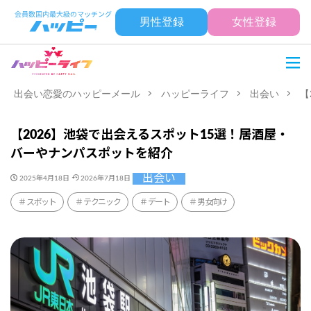
男性登録
女性登録
出会い恋愛のハッピーメール
ハッピーライフ
出会い
【
【2026】池袋で出会えるスポット15選！居酒屋・
バーやナンパスポットを紹介
出会い
2025年4月18日
2026年7月18日
スポット
テクニック
デート
男女向け