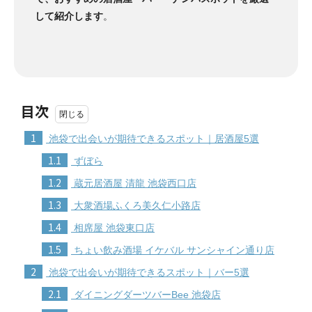
して紹介します
。
目次
1
池袋で出会いが期待できるスポット｜居酒屋5選
1.1
ずぼら
1.2
蔵元居酒屋 清龍 池袋西口店
1.3
大衆酒場ふくろ美久仁小路店
1.4
相席屋 池袋東口店
1.5
ちょい飲み酒場 イケバル サンシャイン通り店
2
池袋で出会いが期待できるスポット｜バー5選
2.1
ダイニングダーツバーBee 池袋店