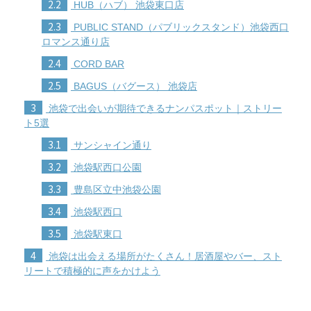
2.2
HUB（ハブ） 池袋東口店
2.3
PUBLIC STAND（パブリックスタンド）池袋西口
ロマンス通り店
2.4
CORD BAR
2.5
BAGUS（バグース） 池袋店
3
池袋で出会いが期待できるナンパスポット｜ストリー
ト5選
3.1
サンシャイン通り
3.2
池袋駅西口公園
3.3
豊島区立中池袋公園
3.4
池袋駅西口
3.5
池袋駅東口
4
池袋は出会える場所がたくさん！居酒屋やバー、スト
リートで積極的に声をかけよう