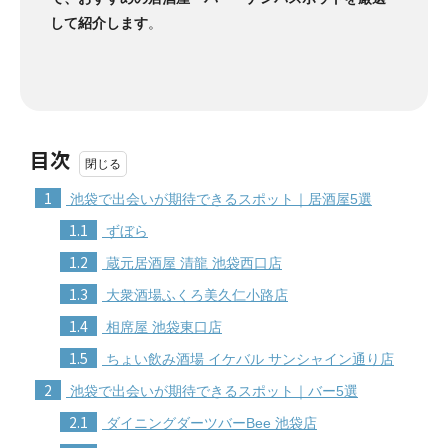
して紹介します
。
目次
1
池袋で出会いが期待できるスポット｜居酒屋5選
1.1
ずぼら
1.2
蔵元居酒屋 清龍 池袋西口店
1.3
大衆酒場ふくろ美久仁小路店
1.4
相席屋 池袋東口店
1.5
ちょい飲み酒場 イケバル サンシャイン通り店
2
池袋で出会いが期待できるスポット｜バー5選
2.1
ダイニングダーツバーBee 池袋店