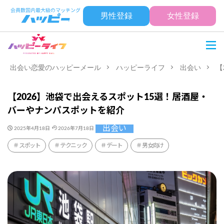
男性登録
女性登録
出会い恋愛のハッピーメール
ハッピーライフ
出会い
【
【2026】池袋で出会えるスポット15選！居酒屋・
バーやナンパスポットを紹介
出会い
2025年4月18日
2026年7月18日
スポット
テクニック
デート
男女向け