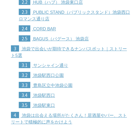
2.2
HUB（ハブ） 池袋東口店
2.3
PUBLIC STAND（パブリックスタンド）池袋西口
ロマンス通り店
2.4
CORD BAR
2.5
BAGUS（バグース） 池袋店
3
池袋で出会いが期待できるナンパスポット｜ストリー
ト5選
3.1
サンシャイン通り
3.2
池袋駅西口公園
3.3
豊島区立中池袋公園
3.4
池袋駅西口
3.5
池袋駅東口
4
池袋は出会える場所がたくさん！居酒屋やバー、スト
リートで積極的に声をかけよう