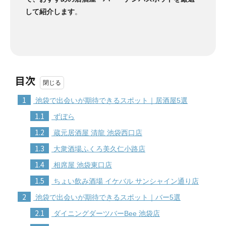
して紹介します
。
目次
1
池袋で出会いが期待できるスポット｜居酒屋5選
1.1
ずぼら
1.2
蔵元居酒屋 清龍 池袋西口店
1.3
大衆酒場ふくろ美久仁小路店
1.4
相席屋 池袋東口店
1.5
ちょい飲み酒場 イケバル サンシャイン通り店
2
池袋で出会いが期待できるスポット｜バー5選
2.1
ダイニングダーツバーBee 池袋店