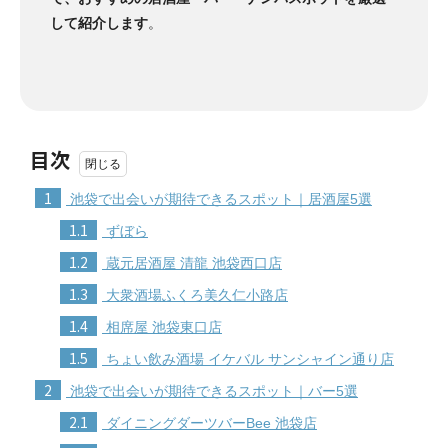
して紹介します
。
目次
1
池袋で出会いが期待できるスポット｜居酒屋5選
1.1
ずぼら
1.2
蔵元居酒屋 清龍 池袋西口店
1.3
大衆酒場ふくろ美久仁小路店
1.4
相席屋 池袋東口店
1.5
ちょい飲み酒場 イケバル サンシャイン通り店
2
池袋で出会いが期待できるスポット｜バー5選
2.1
ダイニングダーツバーBee 池袋店