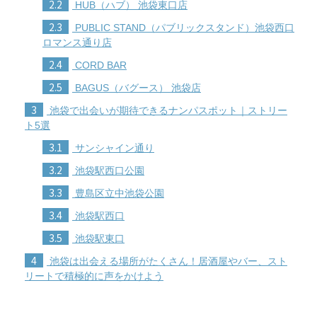
2.2
HUB（ハブ） 池袋東口店
2.3
PUBLIC STAND（パブリックスタンド）池袋西口
ロマンス通り店
2.4
CORD BAR
2.5
BAGUS（バグース） 池袋店
3
池袋で出会いが期待できるナンパスポット｜ストリー
ト5選
3.1
サンシャイン通り
3.2
池袋駅西口公園
3.3
豊島区立中池袋公園
3.4
池袋駅西口
3.5
池袋駅東口
4
池袋は出会える場所がたくさん！居酒屋やバー、スト
リートで積極的に声をかけよう