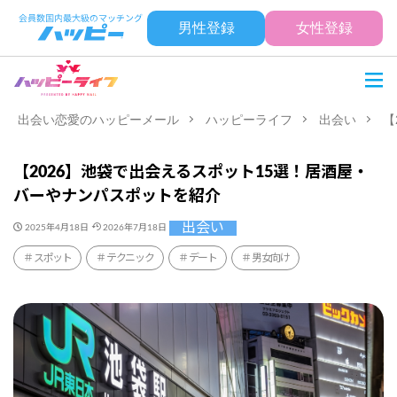
男性登録
女性登録
出会い恋愛のハッピーメール
ハッピーライフ
出会い
【
【2026】池袋で出会えるスポット15選！居酒屋・
バーやナンパスポットを紹介
出会い
2025年4月18日
2026年7月18日
スポット
テクニック
デート
男女向け