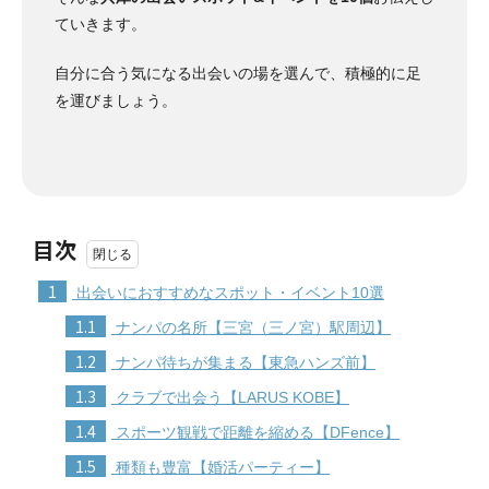
ていきます。
自分に合う気になる出会いの場を選んで、積極的に足
を運びましょう。
目次
1
出会いにおすすめなスポット・イベント10選
1.1
ナンパの名所【三宮（三ノ宮）駅周辺】
1.2
ナンパ待ちが集まる【東急ハンズ前】
1.3
クラブで出会う【LARUS KOBE】
1.4
スポーツ観戦で距離を縮める【DFence】
1.5
種類も豊富【婚活パーティー】