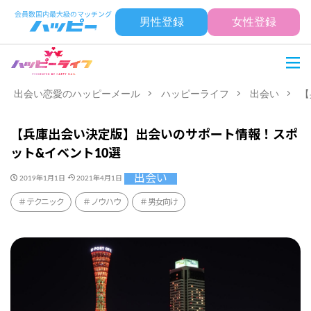
男性登録
女性登録
出会い恋愛のハッピーメール
ハッピーライフ
出会い
【
【兵庫出会い決定版】出会いのサポート情報！スポ
ット&イベント10選
出会い
2019年1月1日
2021年4月1日
テクニック
ノウハウ
男女向け