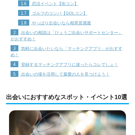
1.6
恋活イベント【街コン】
1.7
ゴルフのコンパ【GOLコン】
1.8
やっぱり出会いなら相席居酒屋
2
出会いの相談は「ひょうご出会いサポートセンター」
がおすすめ！
3
気軽に出会いたいなら「マッチングアプリ」がおすす
め！
4
登録するマッチングアプリに迷ったらコレでしょ！
5
出会いの場を活用して最愛の人を見つけよう！
出会いにおすすめなスポット・イベント10選