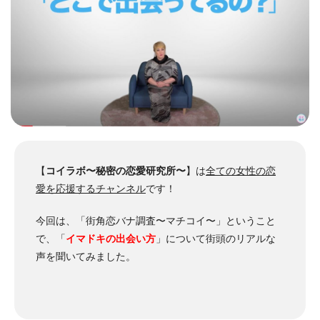
【
コイラボ〜秘密の恋愛研究所〜
】は
全ての女性の
恋
愛を応援するチャンネル
です！
今回は、
「街角恋バナ調査〜マチコイ〜」ということ
で、「
イマドキの出会い方
」について街頭のリアルな
声を聞いてみました。