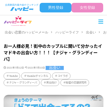
男性登録
女性登録
出会い恋愛のハッピーメール
ハッピーライフ
出会い
お
お一人様必見！街中のカップルに聞いて分かったイ
マドキの出会い方！！！【ナジャ・グランディー
バ】
出会い
2021年7月12日
2021年7月10日
Youtube
Youtubeチャンネル
コイラボ
ナジャ・グランディーバ
男女向け
秘密の恋愛研究所