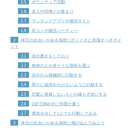
1.5
ボランティア活動
1.6
友人や同僚との集まり
1.7
マッチングアプリや婚活サイト
1.8
街コンや婚活パーティー
2
休日の出会いがある場所に行くときに意識すべきポイ
ント
2.1
自分磨きをしておく
2.2
独身の人が多そうな場所を選ぶ
2.3
自分から積極的に行動する
2.4
周りに迷惑をかけないように行動する
2.5
恋愛に発展しない人との縁も大切にする
2.6
1回で諦めずに何度か通う
2.7
勇気を出して1人でも行動してみる
3
休日の出会いがある場所に飛び込んでみよう