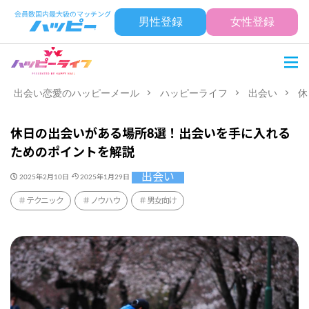
男性登録
女性登録
出会い恋愛のハッピーメール
ハッピーライフ
出会い
休
休日の出会いがある場所8選！出会いを手に入れる
ためのポイントを解説
出会い
2025年2月10日
2025年1月29日
テクニック
ノウハウ
男女向け