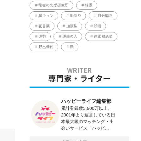
秘密の恋愛研究所
結婚
胸キュン
脈あり
自分磨き
花言葉
血液型
診断
運勢
運命の人
遠距離恋愛
野呂佳代
顔
専門家・ライター
ハッピーライフ編集部
累計登録数3,500万以上、
2001年より運営している日
本最大級のマッチング・出
会いサービス「ハッピ...