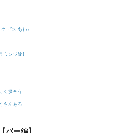
ンク ビス あわ）
ラウンジ編】
よく探そう
くさんある
【バー編】