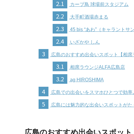
2.1
カープ鳥 球場前スタジアム
2.2
大手町酒場赤まる
2.3
45 bis “あわ”（キャラントサ
2.4
いざかや しん
3
広島のおすすめ出会いスポット【相席
3.1
相席ラウンジALFA広島店
3.2
ag HIROSHIMA
4
広島での出会いをスマホひとつで効率
5
広島には魅力的な出会いスポットがた
広島のおすすめ出会いスポット