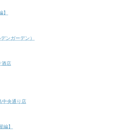
編】
ールデンガーデン）
り酒店
島中央通り店
屋編】