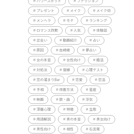
パワースポット
ファッション
プレゼント
メイク
メイク術
メンヘラ
モテ
ランキング
ロマンス詐欺
人気
体験談
出会い
動画紹介
占い
原因
吉崎綾
夢占い
女の本音
女性向け
婚活
対処法
復縁
心理テスト
恋の溜まりBar
恋愛
恋活
手相
改善方法
星座
映画
歌・曲
浮気
深層心理
特徴
生態
用語解説
男の本音
男女向け
男性向け
相性
石言葉