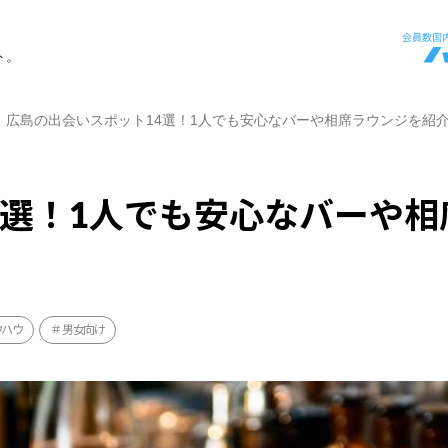
ト。
広島の出会いスポット14選！1人でも安心なバーや相席ラウンジを紹
4選！1人でも安心なバーや相
ウハウ
男女向け