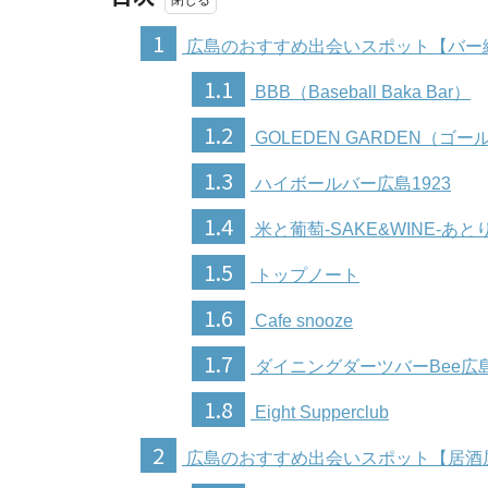
1
広島のおすすめ出会いスポット【バー
1.1
BBB（Baseball Baka Bar）
1.2
GOLEDEN GARDEN（ゴ
1.3
ハイボールバー広島1923
1.4
米と葡萄-SAKE&WINE-あと
1.5
トップノート
1.6
Cafe snooze
1.7
ダイニングダーツバーBee広
1.8
Eight Supperclub
2
広島のおすすめ出会いスポット【居酒