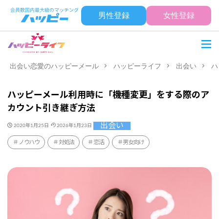
男性登録
女性登録
出会い恋愛のハッピーメール
ハッピーライフ
出会い
ハ
ハッピーメール利用時に「機種変更」をする際のア
カウント引き継ぎ方法
出会い
2020年1月25日
2026年1月23日
ノウハウ
対処法
恋活
男女向け