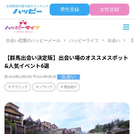
男性登録
女性登録
出会い恋愛のハッピーメール
ハッピーライフ
出会い
【
【群馬出会い決定版】出会い場のオススメスポット
&人気イベント6選
出会い
2018年12月24日
2021年4月1日
テクニック
ノウハウ
男女向け