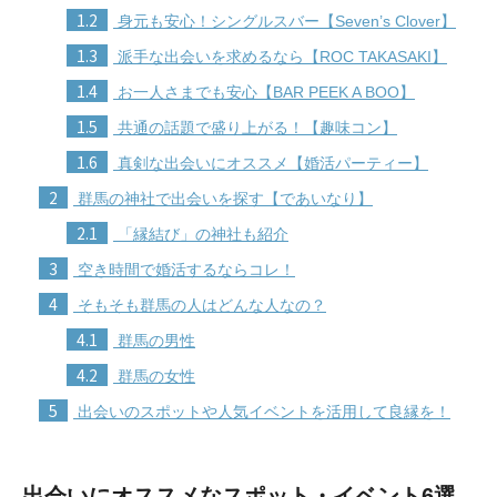
1.2
身元も安心！シングルスバー【Seven’s Clover】
1.3
派手な出会いを求めるなら【ROC TAKASAKI】
1.4
お一人さまでも安心【BAR PEEK A BOO】
1.5
共通の話題で盛り上がる！【趣味コン】
1.6
真剣な出会いにオススメ【婚活パーティー】
2
群馬の神社で出会いを探す【であいなり】
2.1
「縁結び」の神社も紹介
3
空き時間で婚活するならコレ！
4
そもそも群馬の人はどんな人なの？
4.1
群馬の男性
4.2
群馬の女性
5
出会いのスポットや人気イベントを活用して良縁を！
出会いにオススメなスポット・イベント6選