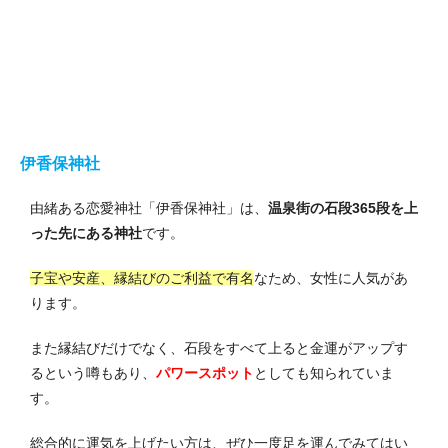
伊香保神社
由緒ある恋愛神社「伊香保神社」は、
温泉街の石段365段を上
った先にある神社
です。
子宝や安産、縁結びのご利益で有名
なため、女性に人気があ
ります。
また縁結びだけでなく、石段をすべて上ると金運がアップす
るという噂もあり、
パワースポット
としても知られていま
す。
総合的に運気を上げたい方は、ぜひ一度足を運んでみてはい