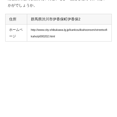
かがでしょうか。
住所
群馬県渋川市伊香保町伊香保2
ホームペ
http://www.city.shibukawa.lg.jp/kankou/ikahoonsen/streetsofi
ージ
kaho/p000202.html