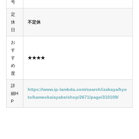
号
定
休
不定休
日
お
す
す
★★★★
め
度
詳
https://www.ip-lambda.com/search/izakaya/kyo
細H
to/kameoka/ayabe/shop/2671/page/310109/
P