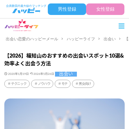
男性登録
女性登録
出会い恋愛のハッピーメール
ハッピーライフ
出会い
【
【2026】福知山のおすすめの出会いスポット10選&
効率よく出会う方法
出会い
2020年1月19日
2026年5月26日
テクニック
ノウハウ
モテ
男女向け