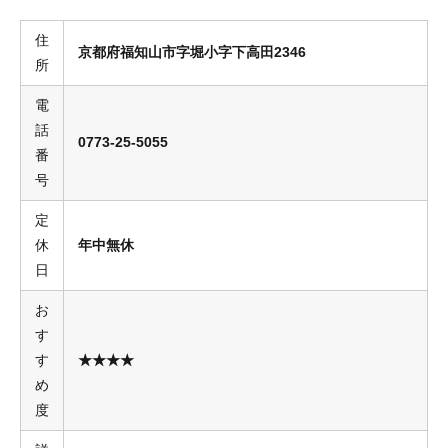
住
京都府福知山市字堀小字下高田2346
所
電
話
0773-25-5055
番
号
定
休
年中無休
日
お
す
す
★★★★
め
度