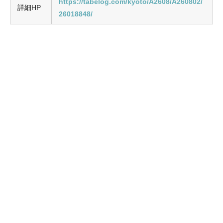
https://tabelog.com/kyoto/A2608/A260802/
詳細HP
26018848/