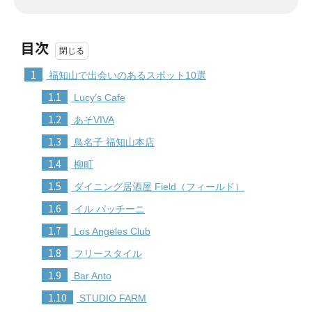
目次
1
福知山で出会いのあるスポット10選
1.1
Lucy’s Cafe
1.2
あそVIVA
1.3
鳥名子 福知山本店
1.4
柳町
1.5
ダイニング居酒屋 Field（フィールド）
1.6
イル パッチーニ
1.7
Los Angeles Club
1.8
フリースタイル
1.9
Bar Anto
1.10
STUDIO FARM