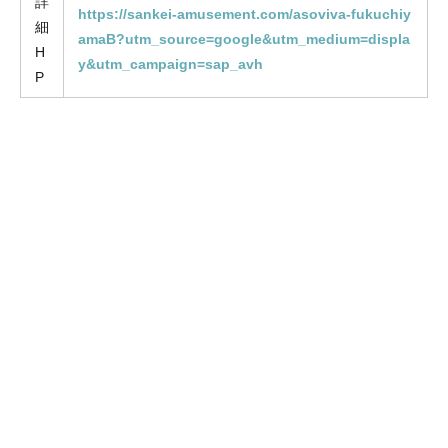
詳
https://sankei-amusement.com/asoviva-fukuchiy
細
amaB?utm_source=google&utm_medium=displa
H
y&utm_campaign=sap_avh
P