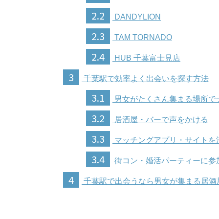
2.2
DANDYLION
2.3
TAM TORNADO
2.4
HUB 千葉富士見店
3
千葉駅で効率よく出会いを探す方法
3.1
男女がたくさん集まる場所で
3.2
居酒屋・バーで声をかける
3.3
マッチングアプリ・サイトを
3.4
街コン・婚活パーティーに参
4
千葉駅で出会うなら男女が集まる居酒