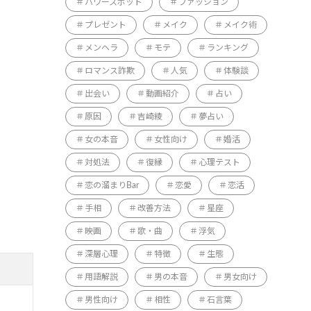
パワースポット
ファッション
プレゼント
メイク
メイク術
メンヘラ
モテ
ランキング
ロマンス詐欺
人気
体験談
出会い
動画紹介
占い
原因
吉崎綾
夢占い
女の本音
女性向け
婚活
対処法
復縁
心理テスト
恋の溜まりBar
恋愛
恋活
手相
改善方法
星座
映画
歌・曲
浮気
深層心理
特徴
生態
用語解説
男の本音
男女向け
男性向け
相性
石言葉