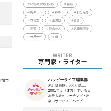
秘密の恋愛研究所
結婚
胸キュン
脈あり
自分磨き
花言葉
血液型
診断
運勢
運命の人
遠距離恋愛
野呂佳代
顔
専門家・ライター
ハッピーライフ編集部
参加で
累計登録数3,500万以上、
2001年より運営している日
本最大級のマッチング・出
会いサービス「ハッピ...