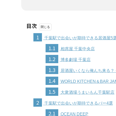
目次
1
千葉駅で出会いが期待できる居酒屋5
1.1
相席屋 千葉中央店
1.2
博多劇場 千葉店
1.3
居酒屋いくなら俺んち来る？ 
1.4
WORLD KITCHEN＆BAR JA
1.5
大衆酒場うまいもん千葉駅店
2
千葉駅で出会いが期待できるバー4選
2.1
OCEAN DEEP