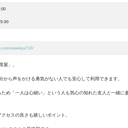
:00
5:00
m.com/aisekiya710/
席屋」。
分から声をかける勇気がない人でも安心して利用できます。
るため「一人は心細い」という人も気心の知れた友人と一緒に
アクセスの良さも嬉しいポイント。