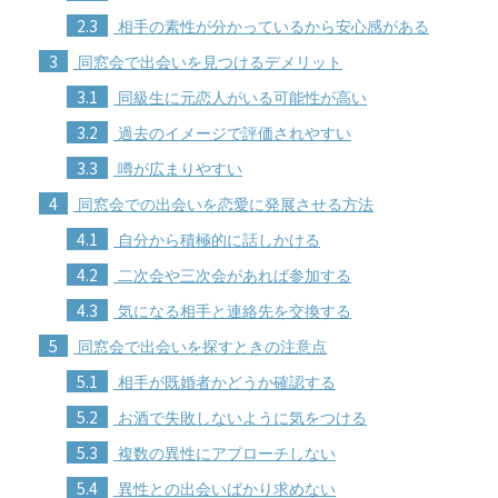
2.3
相手の素性が分かっているから安心感がある
3
同窓会で出会いを見つけるデメリット
3.1
同級生に元恋人がいる可能性が高い
3.2
過去のイメージで評価されやすい
3.3
噂が広まりやすい
4
同窓会での出会いを恋愛に発展させる方法
4.1
自分から積極的に話しかける
4.2
二次会や三次会があれば参加する
4.3
気になる相手と連絡先を交換する
5
同窓会で出会いを探すときの注意点
5.1
相手が既婚者かどうか確認する
5.2
お酒で失敗しないように気をつける
5.3
複数の異性にアプローチしない
5.4
異性との出会いばかり求めない