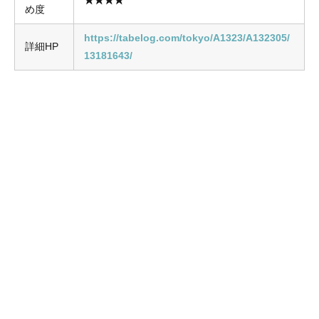
め度
https://tabelog.com/tokyo/A1323/A132305/
詳細HP
13181643/