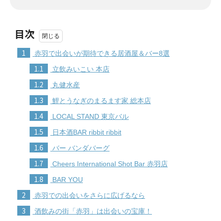
目次
1
赤羽で出会いが期待できる居酒屋＆バー8選
1.1
立飲みいこい 本店
1.2
丸健水産
1.3
鯉とうなぎのまるます家 総本店
1.4
LOCAL STAND 東京バル
1.5
日本酒BAR ribbit ribbit
1.6
バー バンダバーグ
1.7
Cheers International Shot Bar 赤羽店
1.8
BAR YOU
2
赤羽での出会いをさらに広げるなら
3
酒飲みの街「赤羽」は出会いの宝庫！