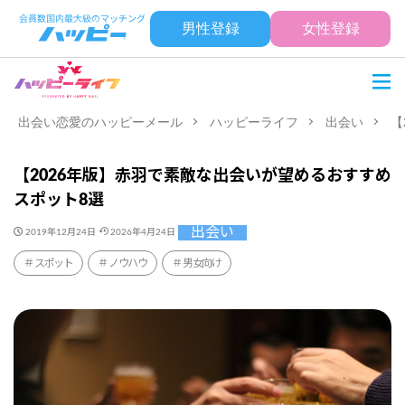
男性登録
女性登録
出会い恋愛のハッピーメール
ハッピーライフ
出会い
【
【2026年版】赤羽で素敵な出会いが望めるおすすめ
スポット8選
出会い
2019年12月24日
2026年4月24日
スポット
ノウハウ
男女向け