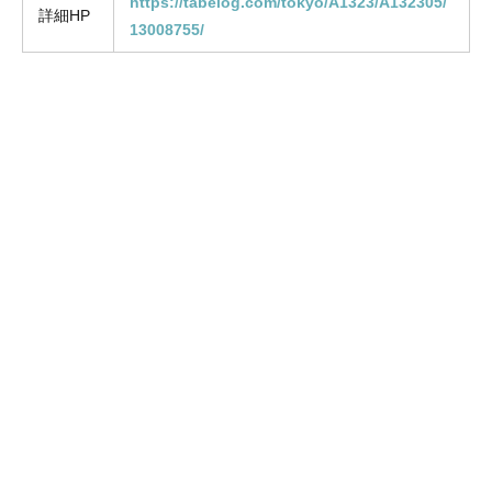
https://tabelog.com/tokyo/A1323/A132305/
詳細HP
13008755/