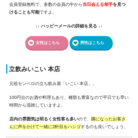
会員登録無料で、多数の会員の中から
当日会える相手
を見つ
けることも可能
ですよ。
↓↓ ハッピーメールの詳細を見る ↓↓
女性はこちら
男性はこちら
立飲みいこい 本店
元祖センベロの立ち飲み屋「いこい 本店」。
100円台のお酒や料理もあり、種類も豊富なので平日でも早い
時間から混雑していますよ。
店内の雰囲気は明るく女性客も多い
ので、
隣になったお客さ
んに声をかけて一緒に2軒目をハシゴ
するのも良いでしょう。