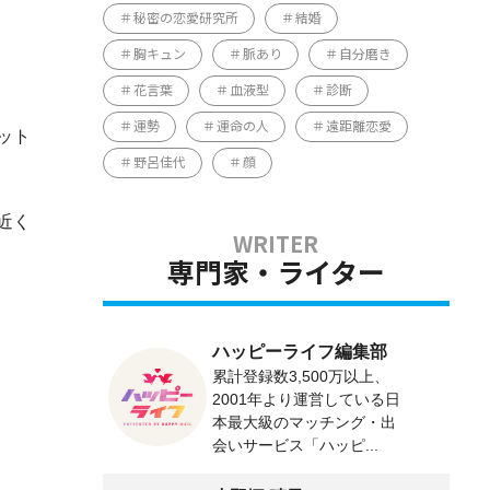
秘密の恋愛研究所
結婚
胸キュン
脈あり
自分磨き
花言葉
血液型
診断
運勢
運命の人
遠距離恋愛
ット
野呂佳代
顔
近く
専門家・ライター
ハッピーライフ編集部
累計登録数3,500万以上、
2001年より運営している日
本最大級のマッチング・出
会いサービス「ハッピ...