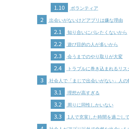
1.10
ボランティア
2
出会いがないけどアプリは嫌な理由
2.1
知り合いにバレたくないから
2.2
遊び目的の人が多いから
2.3
会うまでのやり取りが大変
2.4
トラブルに巻き込まれるリス
3
社会人で「まじで出会いがない」人の
3.1
理想が高すぎる
3.2
周りに同性しかいない
3.3
1人で充実した時間を過ごし
4