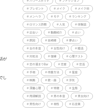
パワースポット
ファッション
プレゼント
メイク
メイク術
メンヘラ
モテ
ランキング
ロマンス詐欺
人気
体験談
出会い
動画紹介
占い
原因
吉崎綾
夢占い
女の本音
女性向け
婚活
対処法
復縁
心理テスト
話が
恋の溜まりBar
恋愛
恋活
手相
改善方法
星座
でし
映画
歌・曲
浮気
深層心理
特徴
生態
用語解説
男の本音
男女向け
男性向け
相性
石言葉