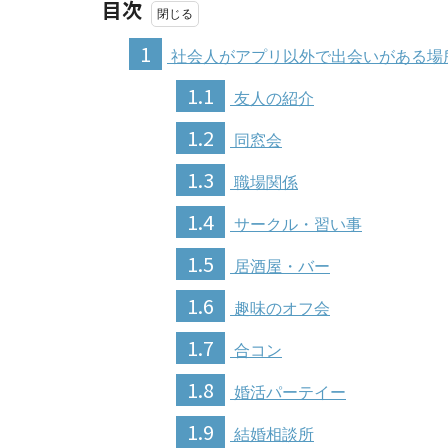
目次
1
社会人がアプリ以外で出会いがある場所
1.1
友人の紹介
1.2
同窓会
1.3
職場関係
1.4
サークル・習い事
1.5
居酒屋・バー
1.6
趣味のオフ会
1.7
合コン
1.8
婚活パーテイー
1.9
結婚相談所