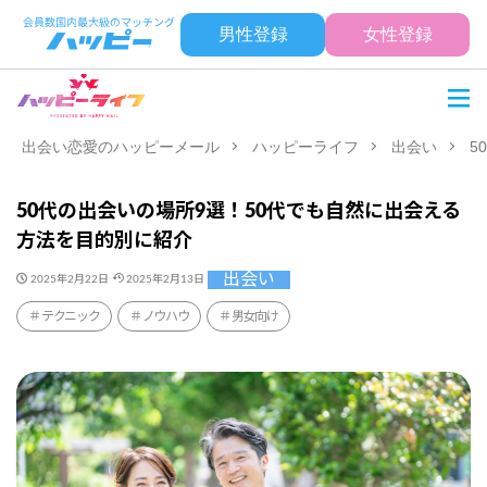
男性登録
女性登録
出会い恋愛のハッピーメール
ハッピーライフ
出会い
5
50代の出会いの場所9選！50代でも自然に出会える
方法を目的別に紹介
出会い
2025年2月22日
2025年2月13日
テクニック
ノウハウ
男女向け