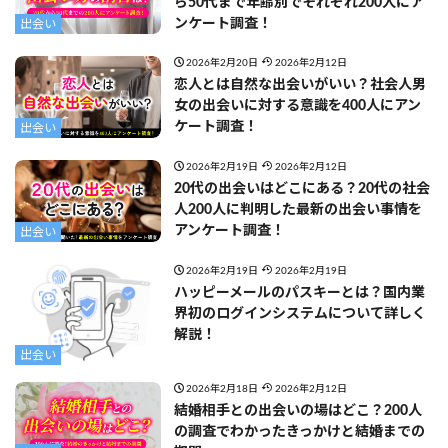
ら50代まで年齢別でそれぞれ200人にア
ンケート調査！
出会い
2026年2月20日
2026年2月12日
恋人とは自然な出会いがいい？社会人男
女の出会いに対する意識を400人にアン
ケート調査！
出会い
2026年2月19日
2026年2月12日
20代の出会いはどこにある？20代の社会
人200人に判明した最新の出会い事情を
アンケート調査！
出会い
2026年2月19日
2026年2月19日
ハッピーメールのパスキーとは？国内業
界初のログインシステムについて詳しく
解説！
出会い
2026年2月18日
2026年2月12日
結婚相手との出会いの場はどこ？200人
の調査でわかったきっかけと結婚までの