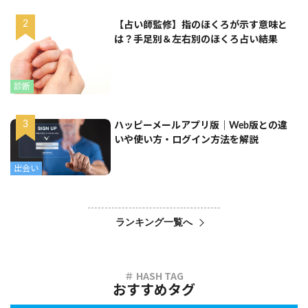
【占い師監修】指のほくろが示す意味と
は？手足別＆左右別のほくろ占い結果
診断
ハッピーメールアプリ版｜Web版との違
いや使い方・ログイン方法を解説
出会い
ランキング一覧へ
おすすめタグ