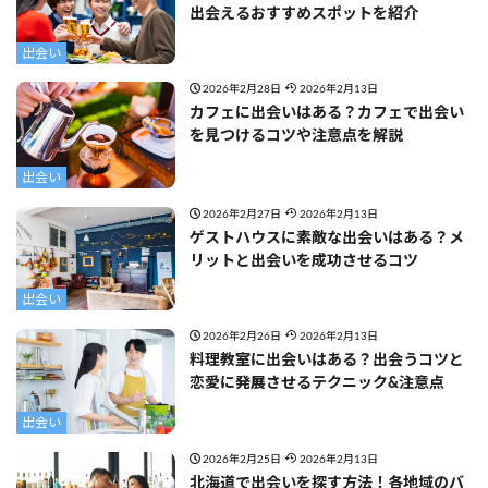
出会えるおすすめスポットを紹介
出会い
2026年2月28日
2026年2月13日
カフェに出会いはある？カフェで出会い
を見つけるコツや注意点を解説
出会い
2026年2月27日
2026年2月13日
ゲストハウスに素敵な出会いはある？メ
リットと出会いを成功させるコツ
出会い
2026年2月26日
2026年2月13日
料理教室に出会いはある？出会うコツと
恋愛に発展させるテクニック&注意点
出会い
2026年2月25日
2026年2月13日
北海道で出会いを探す方法！各地域のバ