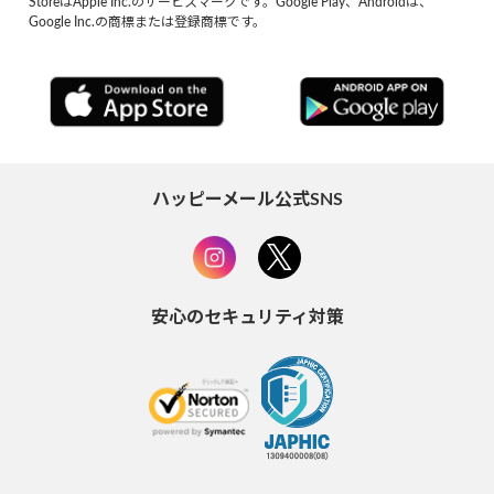
StoreはApple Inc.のサービスマークです。Google Play、Androidは、
Google Inc.の商標または登録商標です。
ハッピーメール公式SNS
安心のセキュリティ対策