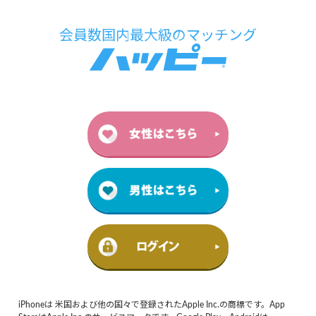
iPhoneは 米国および他の国々で登録されたApple Inc.の商標です。App