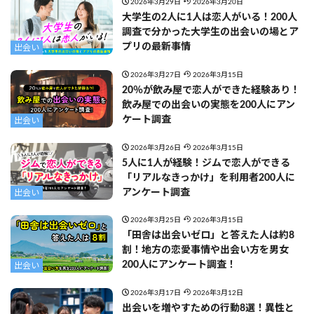
2026年3月29日
2026年3月20日
大学生の2人に1人は恋人がいる！200人
調査で分かった大学生の出会いの場とア
プリの最新事情
出会い
2026年3月27日
2026年3月15日
20％が飲み屋で恋人ができた経験あり！
飲み屋での出会いの実態を200人にアン
ケート調査
出会い
2026年3月26日
2026年3月15日
5人に1人が経験！ジムで恋人ができる
「リアルなきっかけ」を利用者200人に
アンケート調査
出会い
2026年3月25日
2026年3月15日
「田舎は出会いゼロ」と答えた人は約8
割！地方の恋愛事情や出会い方を男女
200人にアンケート調査！
出会い
2026年3月17日
2026年3月12日
出会いを増やすための行動8選！異性と