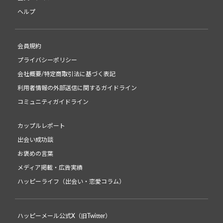
ヘルプ
会員規約
プライバシーポリシー
会社概要/特定商取引法に基づく表記
利用者情報の外部送信に関するガイドライン
コミュニティガイドライン
カップルレポート
出会い成功談
お褒めの言葉
メディア掲載・広告実績
ハッピーライフ（出会い・恋愛コラム）
ハッピーメール公式X（旧Twitter）