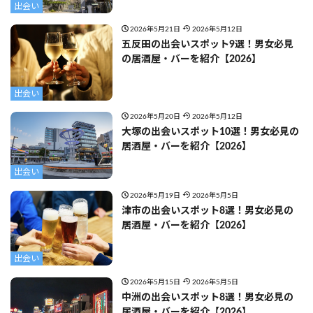
出会い
2026年5月21日
2026年5月12日
五反田の出会いスポット9選！男女必見
の居酒屋・バーを紹介【2026】
出会い
2026年5月20日
2026年5月12日
大塚の出会いスポット10選！男女必見の
居酒屋・バーを紹介【2026】
出会い
2026年5月19日
2026年5月5日
津市の出会いスポット8選！男女必見の
居酒屋・バーを紹介【2026】
出会い
2026年5月15日
2026年5月5日
中洲の出会いスポット8選！男女必見の
居酒屋・バーを紹介【2026】