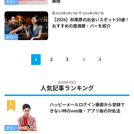
期間
出会い
2026年2月17日
2026年1月27日
【2026】秋葉原の出会いスポット10選！
おすすめの居酒屋・バーを紹介
出会い
1
2
3
人気記事ランキング
ハッピーメールログイン画面から登録で
きない時のweb版・アプリ版の対処法
出会い