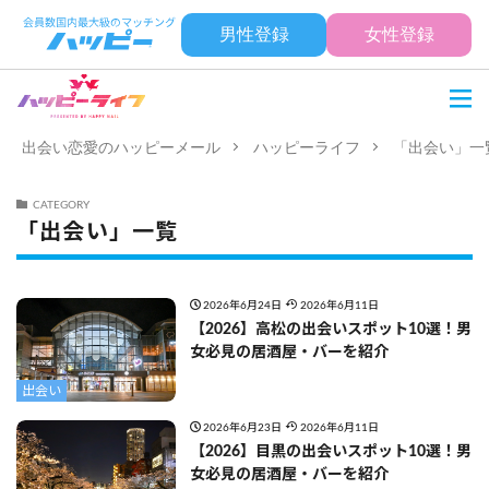
男性登録
女性登録
出会い恋愛のハッピーメール
ハッピーライフ
「出会い」一
CATEGORY
「出会い」一覧
2026年6月24日
2026年6月11日
【2026】高松の出会いスポット10選！男
女必見の居酒屋・バーを紹介
出会い
2026年6月23日
2026年6月11日
【2026】目黒の出会いスポット10選！男
女必見の居酒屋・バーを紹介