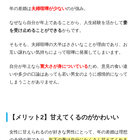
年の差婚は
夫婦喧嘩が少ない
のが強み。
なぜなら自分が年上であることから、人生経験を活かして
妻
を受け止めることができる
からです。
そもそも、夫婦喧嘩の大半はささいなことが理由であり、お
互い譲れない気持ちによって喧嘩に発展してしまいます。
自分が年上なら
寛大さが身についている
ため、意見の食い違
いや多少の口論はあっても若い男女のように感情的になって
しまうことがありません。
【メリット2】甘えてくるのがかわいい
女性に甘えられるのが好きな男性にとって、年の差婚は理想
の夫婦の形であり、
年下の妻は自分にたくさん甘えてくれる