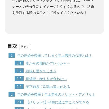
年の差婚のメリットとデメリットが分かれば、パート
ナーとの夫婦生活もイメージしやすくなるので、結婚
を決断する際の参考として役立ててくださいね！
目次
1
年の差婚を後悔してしまう年上男性の心理とは？
1.1
妻からの期待がプレッシャー
1.2
頑張り過ぎてしまう
1.3
価値観・考え方が合わない
1.4
年下過ぎて常識の違いがある
2
年の差婚を後悔？年上男性のメリット・デメリット
2.1
【メリット1】平和に過ごすことができる