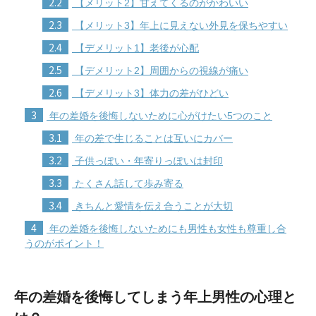
2.2
【メリット2】甘えてくるのがかわいい
2.3
【メリット3】年上に見えない外見を保ちやすい
2.4
【デメリット1】老後が心配
2.5
【デメリット2】周囲からの視線が痛い
2.6
【デメリット3】体力の差がひどい
3
年の差婚を後悔しないために心がけたい5つのこと
3.1
年の差で生じることは互いにカバー
3.2
子供っぽい・年寄りっぽいは封印
3.3
たくさん話して歩み寄る
3.4
きちんと愛情を伝え合うことが大切
4
年の差婚を後悔しないためにも男性も女性も尊重し合
うのがポイント！
年の差婚を後悔してしまう年上男性の心理と