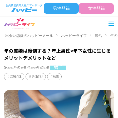
男性登録
女性登録
出会い恋愛のハッピーメール
ハッピーライフ
婚活
年の
年の差婚は後悔する？年上男性×年下女性に生じる
メリットデメリットなど
婚活
2021年4月19日
2026年1月23日
深層心理
男性向け
結婚