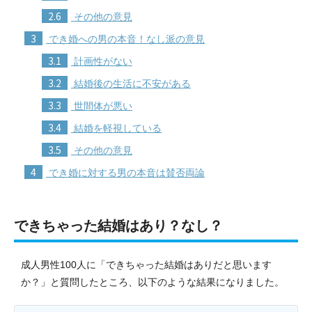
2.6
その他の意見
3
でき婚への男の本音！なし派の意見
3.1
計画性がない
3.2
結婚後の生活に不安がある
3.3
世間体が悪い
3.4
結婚を軽視している
3.5
その他の意見
4
でき婚に対する男の本音は賛否両論
できちゃった結婚はあり？なし？
成人男性100人に「できちゃった結婚はありだと思います
か？」と質問したところ、以下のような結果になりました。