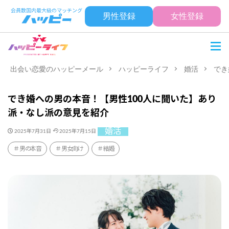
男性登録
女性登録
出会い恋愛のハッピーメール
ハッピーライフ
婚活
でき
でき婚への男の本音！【男性100人に聞いた】あり
派・なし派の意見を紹介
婚活
2025年7月31日
2025年7月15日
男の本音
男女向け
結婚